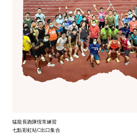
猛龍長跑隊恆常練習
七點彩虹站C出口集合