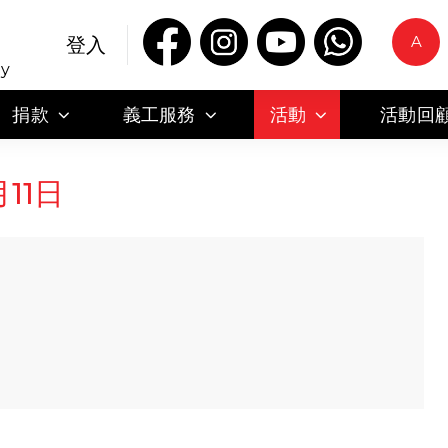
A
登入
ty
捐款
義工服務
活動
活動回
11日