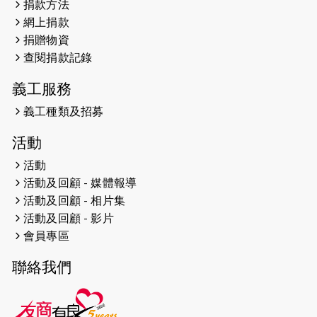
捐款方法
網上捐款
2026-04-25
【 嘉里x 猛龍 行太平山 】
捐贈物資
2026-04-24
查閱捐款記錄
「猛龍慈善共融音樂夜」
義工服務
2026-04-23
猛龍長跑隊恆常練習 - 4月23日
（19:00開始）
義工種類及招募
2026-04-19
「愛護兒童全城舞動創彩虹」SDG 千
活動
人創世界紀錄
活動
活動及回顧 - 媒體報導
2026-04-16
猛龍長跑隊恆常練習 - 4月16日
（19:00開始）
活動及回顧 - 相片集
活動及回顧 - 影片
2026-04-12
50+閃亮人生先導計劃—第四次慈善賽
會員專區
事----小Q慈善跑及嘉年華活動
聯絡我們
2026-04-11
Stone越野跑班 -- 香港五峰（滿）
2026-04-10
太古家＋賞系列：漫步魔術與音樂