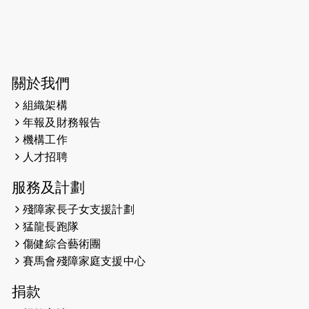
2026-06-04
猛龍長跑隊恆常練習 - 6月4日（19:00
開始）
2026-05-28
猛龍長跑隊恆常練習 - 5月28日
關於我們
（19:00開始）
組織架構
2026-05-22
猛龍戈壁慈善行 2026
年報及財務報告
機構工作
2026-05-21
猛龍長跑隊恆常練習 - 5月21日
人才招聘
（19:00開始）
服務及計劃
2026-05-14
猛龍長跑隊恆常練習 - 5月14日
殘障家長子女支援計劃
（19:00開始）
猛龍長跑隊
2026-05-07
猛龍長跑隊恆常練習 - 5月7日（19:00
傷健綜合藝術團
開始）
賽馬會殘障家庭支援中心
2026-04-30
猛龍長跑隊恆常練習 - 4月30日
捐款
（19:00開始）