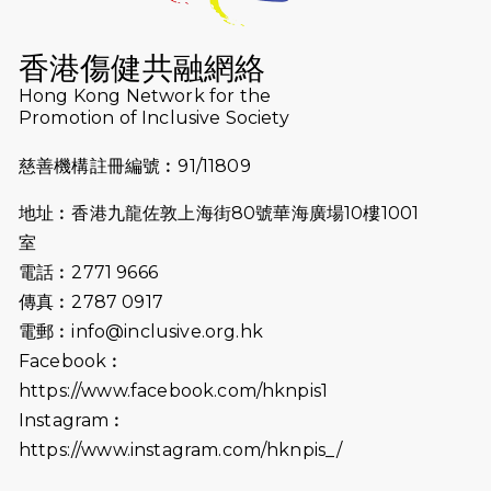
2026-07-16
猛龍長跑隊恆常練習 - 7月16日
（19:00開始）
香港傷健共融網絡
2026-07-10
【猛龍戈壁118公里分享暨香港傷健共
Hong Kong Network for the
Promotion of Inclusive Society
融網絡15周年晚宴】
慈善機構註冊編號︰91/11809
2026-07-09
猛龍長跑隊恆常練習 - 7月9日（19:00
開始）
地址︰香港九龍佐敦上海街80號華海廣場10樓1001
2026-07-02
猛龍長跑隊恆常練習 - 7月2日（19:00
室
開始）
電話︰2771 9666
傳真︰2787 0917
2026-06-25
猛龍長跑隊恆常練習 - 6月25日
電郵︰
info@inclusive.org.hk
（19:00開始）
Facebook︰
2026-06-18
猛龍長跑隊恆常練習 - 6月18日
https://www.facebook.com/hknpis1
（19:00開始）打風取消
Instagram︰
https://www.instagram.com/hknpis_/
2026-06-11
猛龍長跑隊恆常練習 - 6月11日（19:00
開始）