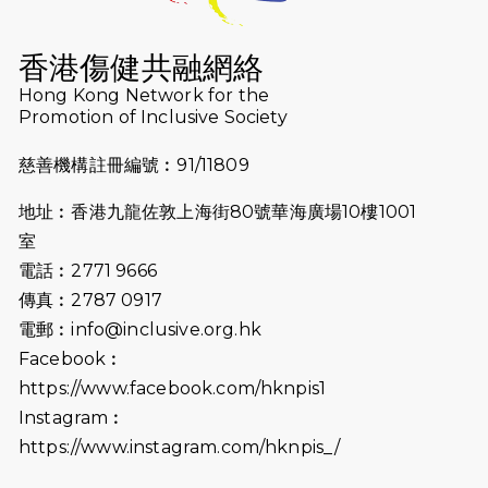
2026-07-16
猛龍長跑隊恆常練習 - 7月16日
（19:00開始）
香港傷健共融網絡
2026-07-10
【猛龍戈壁118公里分享暨香港傷健共
Hong Kong Network for the
Promotion of Inclusive Society
融網絡15周年晚宴】
慈善機構註冊編號︰91/11809
2026-07-09
猛龍長跑隊恆常練習 - 7月9日（19:00
開始）
地址︰香港九龍佐敦上海街80號華海廣場10樓1001
2026-07-02
猛龍長跑隊恆常練習 - 7月2日（19:00
室
開始）
電話︰2771 9666
傳真︰2787 0917
2026-06-25
猛龍長跑隊恆常練習 - 6月25日
電郵︰
info@inclusive.org.hk
（19:00開始）
Facebook︰
2026-06-18
猛龍長跑隊恆常練習 - 6月18日
https://www.facebook.com/hknpis1
（19:00開始）打風取消
Instagram︰
https://www.instagram.com/hknpis_/
2026-06-11
猛龍長跑隊恆常練習 - 6月11日（19:00
開始）