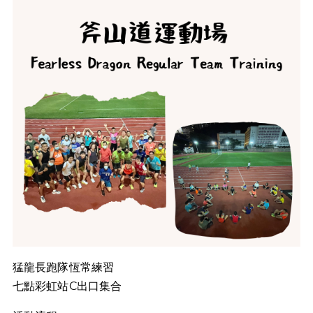
猛龍長跑隊恆常練習
七點彩虹站C出口集合