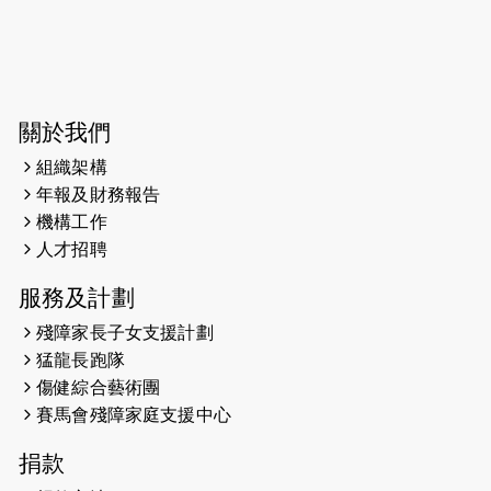
2026-06-04
猛龍長跑隊恆常練習 - 6月4日（19:00
開始）
2026-05-28
猛龍長跑隊恆常練習 - 5月28日
關於我們
（19:00開始）
組織架構
2026-05-22
猛龍戈壁慈善行 2026
年報及財務報告
機構工作
2026-05-21
猛龍長跑隊恆常練習 - 5月21日
人才招聘
（19:00開始）
服務及計劃
2026-05-14
猛龍長跑隊恆常練習 - 5月14日
殘障家長子女支援計劃
（19:00開始）
猛龍長跑隊
2026-05-07
猛龍長跑隊恆常練習 - 5月7日（19:00
傷健綜合藝術團
開始）
賽馬會殘障家庭支援中心
2026-04-30
猛龍長跑隊恆常練習 - 4月30日
捐款
（19:00開始）