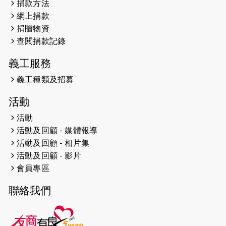
捐款方法
網上捐款
2026-04-25
【 嘉里x 猛龍 行太平山 】
捐贈物資
2026-04-24
查閱捐款記錄
「猛龍慈善共融音樂夜」
義工服務
2026-04-23
猛龍長跑隊恆常練習 - 4月23日
（19:00開始）
義工種類及招募
2026-04-19
「愛護兒童全城舞動創彩虹」SDG 千
活動
人創世界紀錄
活動
活動及回顧 - 媒體報導
2026-04-16
猛龍長跑隊恆常練習 - 4月16日
（19:00開始）
活動及回顧 - 相片集
活動及回顧 - 影片
2026-04-12
50+閃亮人生先導計劃—第四次慈善賽
會員專區
事----小Q慈善跑及嘉年華活動
聯絡我們
2026-04-11
Stone越野跑班 -- 香港五峰（滿）
2026-04-10
太古家＋賞系列：漫步魔術與音樂