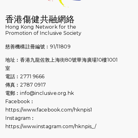
2026-07-16
猛龍長跑隊恆常練習 - 7月16日
（19:00開始）
香港傷健共融網絡
2026-07-10
【猛龍戈壁118公里分享暨香港傷健共
Hong Kong Network for the
Promotion of Inclusive Society
融網絡15周年晚宴】
慈善機構註冊編號︰91/11809
2026-07-09
猛龍長跑隊恆常練習 - 7月9日（19:00
開始）
地址︰香港九龍佐敦上海街80號華海廣場10樓1001
2026-07-02
猛龍長跑隊恆常練習 - 7月2日（19:00
室
開始）
電話︰2771 9666
傳真︰2787 0917
2026-06-25
猛龍長跑隊恆常練習 - 6月25日
電郵︰
info@inclusive.org.hk
（19:00開始）
Facebook︰
2026-06-18
猛龍長跑隊恆常練習 - 6月18日
https://www.facebook.com/hknpis1
（19:00開始）打風取消
Instagram︰
https://www.instagram.com/hknpis_/
2026-06-11
猛龍長跑隊恆常練習 - 6月11日（19:00
開始）