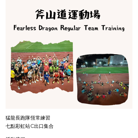
猛龍長跑隊恆常練習
七點彩虹站C出口集合