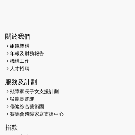
2026-06-04
猛龍長跑隊恆常練習 - 6月4日（19:00
開始）
2026-05-28
猛龍長跑隊恆常練習 - 5月28日
關於我們
（19:00開始）
組織架構
2026-05-22
猛龍戈壁慈善行 2026
年報及財務報告
機構工作
2026-05-21
猛龍長跑隊恆常練習 - 5月21日
人才招聘
（19:00開始）
服務及計劃
2026-05-14
猛龍長跑隊恆常練習 - 5月14日
殘障家長子女支援計劃
（19:00開始）
猛龍長跑隊
2026-05-07
猛龍長跑隊恆常練習 - 5月7日（19:00
傷健綜合藝術團
開始）
賽馬會殘障家庭支援中心
2026-04-30
猛龍長跑隊恆常練習 - 4月30日
捐款
（19:00開始）