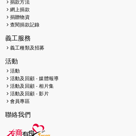
捐款方法
網上捐款
2026-04-25
【 嘉里x 猛龍 行太平山 】
捐贈物資
2026-04-24
查閱捐款記錄
「猛龍慈善共融音樂夜」
義工服務
2026-04-23
猛龍長跑隊恆常練習 - 4月23日
（19:00開始）
義工種類及招募
2026-04-19
「愛護兒童全城舞動創彩虹」SDG 千
活動
人創世界紀錄
活動
活動及回顧 - 媒體報導
2026-04-16
猛龍長跑隊恆常練習 - 4月16日
（19:00開始）
活動及回顧 - 相片集
活動及回顧 - 影片
2026-04-12
50+閃亮人生先導計劃—第四次慈善賽
會員專區
事----小Q慈善跑及嘉年華活動
聯絡我們
2026-04-11
Stone越野跑班 -- 香港五峰（滿）
2026-04-10
太古家＋賞系列：漫步魔術與音樂