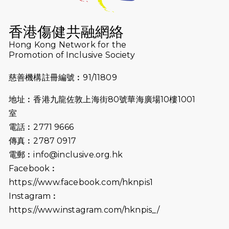
2026-07-16
猛龍長跑隊恆常練習 - 7月16日
（19:00開始）
香港傷健共融網絡
2026-07-10
【猛龍戈壁118公里分享暨香港傷健共
Hong Kong Network for the
Promotion of Inclusive Society
融網絡15周年晚宴】
慈善機構註冊編號︰91/11809
2026-07-09
猛龍長跑隊恆常練習 - 7月9日（19:00
開始）
地址︰香港九龍佐敦上海街80號華海廣場10樓1001
2026-07-02
猛龍長跑隊恆常練習 - 7月2日（19:00
室
開始）
電話︰2771 9666
傳真︰2787 0917
2026-06-25
猛龍長跑隊恆常練習 - 6月25日
電郵︰
info@inclusive.org.hk
（19:00開始）
Facebook︰
2026-06-18
猛龍長跑隊恆常練習 - 6月18日
https://www.facebook.com/hknpis1
（19:00開始）打風取消
Instagram︰
https://www.instagram.com/hknpis_/
2026-06-11
猛龍長跑隊恆常練習 - 6月11日（19:00
開始）