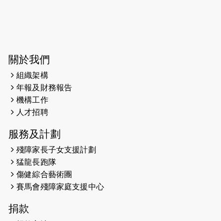
2026-06-04
猛龍長跑隊恆常練習 - 6月4日（19:00
開始）
2026-05-28
猛龍長跑隊恆常練習 - 5月28日
關於我們
（19:00開始）
組織架構
2026-05-22
猛龍戈壁慈善行 2026
年報及財務報告
機構工作
2026-05-21
猛龍長跑隊恆常練習 - 5月21日
人才招聘
（19:00開始）
服務及計劃
2026-05-14
猛龍長跑隊恆常練習 - 5月14日
殘障家長子女支援計劃
（19:00開始）
猛龍長跑隊
2026-05-07
猛龍長跑隊恆常練習 - 5月7日（19:00
傷健綜合藝術團
開始）
賽馬會殘障家庭支援中心
2026-04-30
猛龍長跑隊恆常練習 - 4月30日
捐款
（19:00開始）