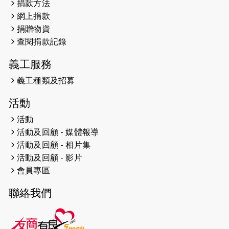
捐款方法
網上捐款
2026-04-25
【 嘉里x 猛龍 行太平山 】
捐贈物資
2026-04-24
查閱捐款記錄
「猛龍慈善共融音樂夜」
義工服務
2026-04-23
猛龍長跑隊恆常練習 - 4月23日
（19:00開始）
義工種類及招募
2026-04-19
「愛護兒童全城舞動創彩虹」SDG 千
活動
人創世界紀錄
活動
活動及回顧 - 媒體報導
2026-04-16
猛龍長跑隊恆常練習 - 4月16日
（19:00開始）
活動及回顧 - 相片集
活動及回顧 - 影片
2026-04-12
50+閃亮人生先導計劃—第四次慈善賽
會員專區
事----小Q慈善跑及嘉年華活動
聯絡我們
2026-04-11
Stone越野跑班 -- 香港五峰（滿）
2026-04-10
太古家＋賞系列：漫步魔術與音樂