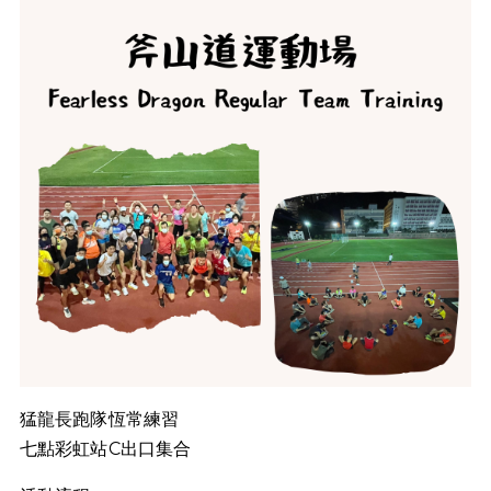
猛龍長跑隊恆常練習
七點彩虹站C出口集合