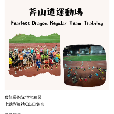
猛龍長跑隊恆常練習
七點彩虹站C出口集合