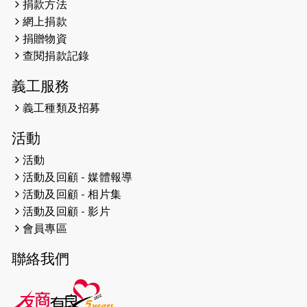
捐款方法
網上捐款
2026-04-25
【 嘉里x 猛龍 行太平山 】
捐贈物資
2026-04-24
查閱捐款記錄
「猛龍慈善共融音樂夜」
義工服務
2026-04-23
猛龍長跑隊恆常練習 - 4月23日
（19:00開始）
義工種類及招募
2026-04-19
「愛護兒童全城舞動創彩虹」SDG 千
活動
人創世界紀錄
活動
活動及回顧 - 媒體報導
2026-04-16
猛龍長跑隊恆常練習 - 4月16日
（19:00開始）
活動及回顧 - 相片集
活動及回顧 - 影片
2026-04-12
50+閃亮人生先導計劃—第四次慈善賽
會員專區
事----小Q慈善跑及嘉年華活動
聯絡我們
2026-04-11
Stone越野跑班 -- 香港五峰（滿）
2026-04-10
太古家＋賞系列：漫步魔術與音樂