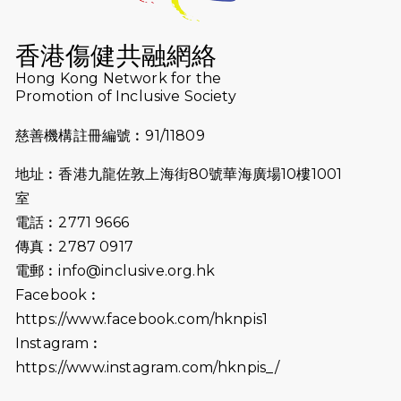
2026-07-16
猛龍長跑隊恆常練習 - 7月16日
（19:00開始）
香港傷健共融網絡
2026-07-10
【猛龍戈壁118公里分享暨香港傷健共
Hong Kong Network for the
Promotion of Inclusive Society
融網絡15周年晚宴】
慈善機構註冊編號︰91/11809
2026-07-09
猛龍長跑隊恆常練習 - 7月9日（19:00
開始）
地址︰香港九龍佐敦上海街80號華海廣場10樓1001
2026-07-02
猛龍長跑隊恆常練習 - 7月2日（19:00
室
開始）
電話︰2771 9666
傳真︰2787 0917
2026-06-25
猛龍長跑隊恆常練習 - 6月25日
電郵︰
info@inclusive.org.hk
（19:00開始）
Facebook︰
2026-06-18
猛龍長跑隊恆常練習 - 6月18日
https://www.facebook.com/hknpis1
（19:00開始）打風取消
Instagram︰
https://www.instagram.com/hknpis_/
2026-06-11
猛龍長跑隊恆常練習 - 6月11日（19:00
開始）