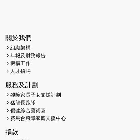
2026-06-04
猛龍長跑隊恆常練習 - 6月4日（19:00
開始）
2026-05-28
猛龍長跑隊恆常練習 - 5月28日
關於我們
（19:00開始）
組織架構
2026-05-22
猛龍戈壁慈善行 2026
年報及財務報告
機構工作
2026-05-21
猛龍長跑隊恆常練習 - 5月21日
人才招聘
（19:00開始）
服務及計劃
2026-05-14
猛龍長跑隊恆常練習 - 5月14日
殘障家長子女支援計劃
（19:00開始）
猛龍長跑隊
2026-05-07
猛龍長跑隊恆常練習 - 5月7日（19:00
傷健綜合藝術團
開始）
賽馬會殘障家庭支援中心
2026-04-30
猛龍長跑隊恆常練習 - 4月30日
捐款
（19:00開始）