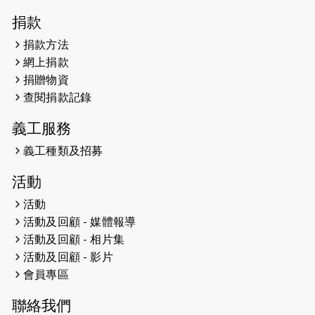
2026-04-30
猛龍長跑隊恆常練習 - 4月30日
捐款
（19:00開始）
捐款方法
網上捐款
2026-04-25
【 嘉里x 猛龍 行太平山 】
捐贈物資
2026-04-24
查閱捐款記錄
「猛龍慈善共融音樂夜」
義工服務
2026-04-23
猛龍長跑隊恆常練習 - 4月23日
（19:00開始）
義工種類及招募
2026-04-19
「愛護兒童全城舞動創彩虹」SDG 千
活動
人創世界紀錄
活動
活動及回顧 - 媒體報導
2026-04-16
猛龍長跑隊恆常練習 - 4月16日
（19:00開始）
活動及回顧 - 相片集
活動及回顧 - 影片
2026-04-12
50+閃亮人生先導計劃—第四次慈善賽
會員專區
事----小Q慈善跑及嘉年華活動
聯絡我們