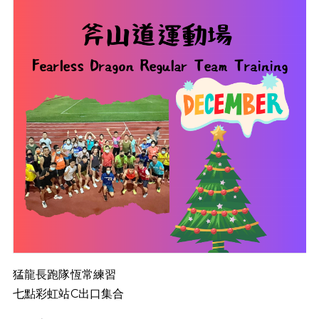
猛龍長跑隊恆常練習
七點彩虹站C出口集合