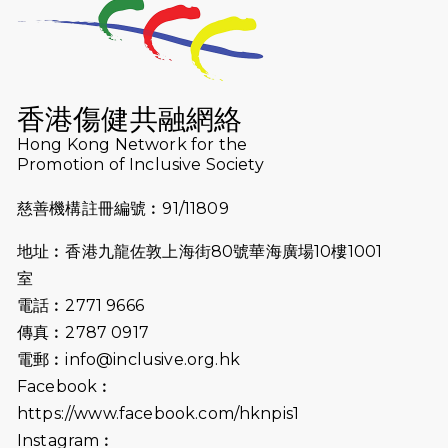
2026-07-23
猛龍長跑隊恆常練習 - 7月23日
（19:00開始）
2026-07-16
猛龍長跑隊恆常練習 - 7月16日
（19:00開始）
香港傷健共融網絡
2026-07-10
【猛龍戈壁118公里分享暨香港傷健共
Hong Kong Network for the
Promotion of Inclusive Society
融網絡15周年晚宴】
慈善機構註冊編號︰91/11809
2026-07-09
猛龍長跑隊恆常練習 - 7月9日（19:00
開始）
地址︰香港九龍佐敦上海街80號華海廣場10樓1001
2026-07-02
猛龍長跑隊恆常練習 - 7月2日（19:00
室
開始）
電話︰2771 9666
傳真︰2787 0917
2026-06-25
猛龍長跑隊恆常練習 - 6月25日
電郵︰
info@inclusive.org.hk
（19:00開始）
Facebook︰
2026-06-18
猛龍長跑隊恆常練習 - 6月18日
https://www.facebook.com/hknpis1
（19:00開始）打風取消
Instagram︰