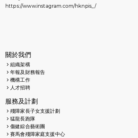
https://www.instagram.com/hknpis_/
2026-06-11
猛龍長跑隊恆常練習 - 6月11日（19:00
開始）
2026-06-04
猛龍長跑隊恆常練習 - 6月4日（19:00
開始）
2026-05-28
猛龍長跑隊恆常練習 - 5月28日
關於我們
（19:00開始）
組織架構
2026-05-22
猛龍戈壁慈善行 2026
年報及財務報告
機構工作
2026-05-21
猛龍長跑隊恆常練習 - 5月21日
人才招聘
（19:00開始）
服務及計劃
2026-05-14
猛龍長跑隊恆常練習 - 5月14日
殘障家長子女支援計劃
（19:00開始）
猛龍長跑隊
2026-05-07
猛龍長跑隊恆常練習 - 5月7日（19:00
傷健綜合藝術團
開始）
賽馬會殘障家庭支援中心