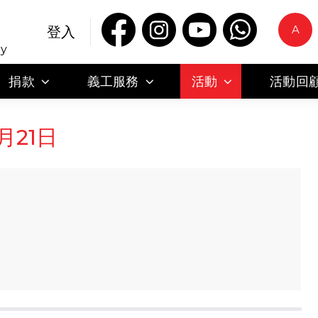
A
登入
ty
捐款
義工服務
活動
活動回
月21日