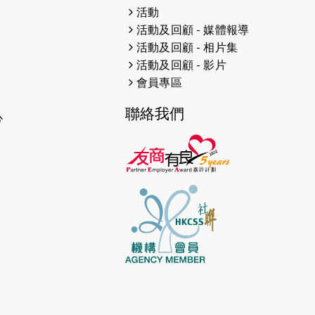
2026-04-30
猛龍長跑隊恆常練習 - 4月30日
活動
（19:00開始）
活動及回顧 - 媒體報導
活動及回顧 - 相片集
2026-04-25
【 嘉里x 猛龍 行太平山 】
活動及回顧 - 影片
2026-04-24
「猛龍慈善共融音樂夜」
會員專區
聯絡我們
2026-04-23
猛龍長跑隊恆常練習 - 4月23日
心
（19:00開始）
2026-04-19
「愛護兒童全城舞動創彩虹」SDG
千人創世界紀錄
2026-04-16
猛龍長跑隊恆常練習 - 4月16日
（19:00開始）
2026-04-12
50+閃亮人生先導計劃—第四次慈善
賽事----小Q慈善跑及嘉年華活動
2026-04-11
Stone越野跑班 -- 香港五峰（滿）