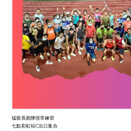
猛龍長跑隊恆常練習
七點彩虹站C出口集合