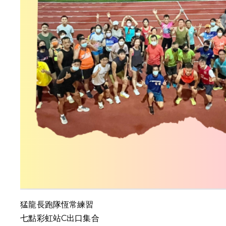
猛龍長跑隊恆常練習
七點彩虹站C出口集合