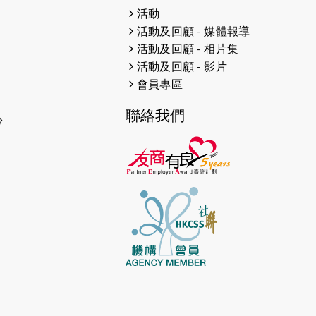
2026-04-30
猛龍長跑隊恆常練習 - 4月30日
活動
（19:00開始）
活動及回顧 - 媒體報導
活動及回顧 - 相片集
2026-04-25
【 嘉里x 猛龍 行太平山 】
活動及回顧 - 影片
2026-04-24
「猛龍慈善共融音樂夜」
會員專區
2026-04-23
猛龍長跑隊恆常練習 - 4月23日
聯絡我們
心
（19:00開始）
2026-04-19
「愛護兒童全城舞動創彩虹」SDG
千人創世界紀錄
2026-04-16
猛龍長跑隊恆常練習 - 4月16日
（19:00開始）
2026-04-12
50+閃亮人生先導計劃—第四次慈善
賽事----小Q慈善跑及嘉年華活動
2026-04-11
Stone越野跑班 -- 香港五峰（滿）