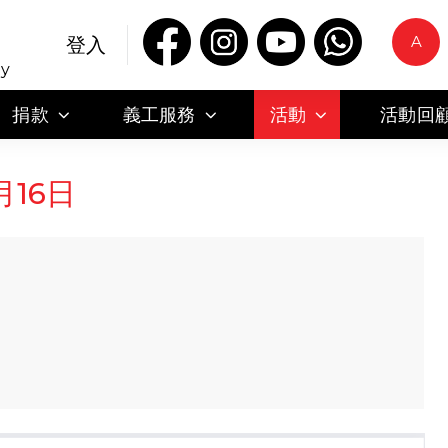
A
登入
ty
捐款
義工服務
活動
活動回
月16日