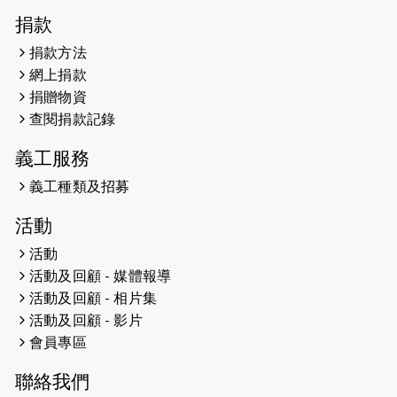
2026-04-30
猛龍長跑隊恆常練習 - 4月30日
捐款
（19:00開始）
捐款方法
網上捐款
2026-04-25
【 嘉里x 猛龍 行太平山 】
捐贈物資
2026-04-24
查閱捐款記錄
「猛龍慈善共融音樂夜」
義工服務
2026-04-23
猛龍長跑隊恆常練習 - 4月23日
（19:00開始）
義工種類及招募
2026-04-19
「愛護兒童全城舞動創彩虹」SDG 千
活動
人創世界紀錄
活動
活動及回顧 - 媒體報導
2026-04-16
猛龍長跑隊恆常練習 - 4月16日
（19:00開始）
活動及回顧 - 相片集
活動及回顧 - 影片
2026-04-12
50+閃亮人生先導計劃—第四次慈善賽
會員專區
事----小Q慈善跑及嘉年華活動
聯絡我們
2026-04-11
Stone越野跑班 -- 香港五峰（滿）