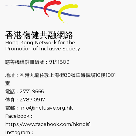
2026-07-23
猛龍長跑隊恆常練習 - 7月23日
（19:00開始）
2026-07-16
猛龍長跑隊恆常練習 - 7月16日
（19:00開始）
香港傷健共融網絡
2026-07-10
【猛龍戈壁118公里分享暨香港傷健共
Hong Kong Network for the
Promotion of Inclusive Society
融網絡15周年晚宴】
慈善機構註冊編號︰91/11809
2026-07-09
猛龍長跑隊恆常練習 - 7月9日（19:00
開始）
地址︰香港九龍佐敦上海街80號華海廣場10樓1001
2026-07-02
猛龍長跑隊恆常練習 - 7月2日（19:00
室
開始）
電話︰2771 9666
傳真︰2787 0917
2026-06-25
猛龍長跑隊恆常練習 - 6月25日
電郵︰
info@inclusive.org.hk
（19:00開始）
Facebook︰
2026-06-18
猛龍長跑隊恆常練習 - 6月18日
https://www.facebook.com/hknpis1
（19:00開始）打風取消
Instagram︰