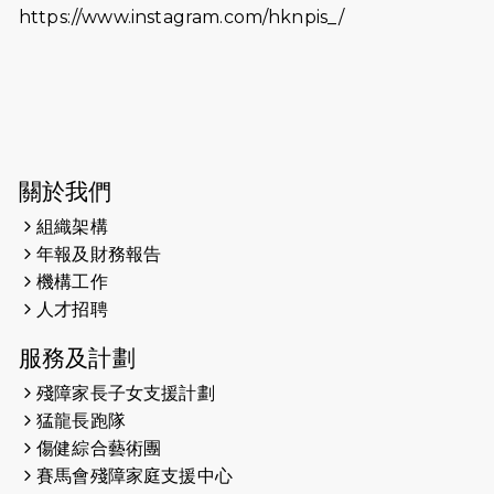
https://www.instagram.com/hknpis_/
2026-06-11
猛龍長跑隊恆常練習 - 6月11日（19:00
開始）
2026-06-04
猛龍長跑隊恆常練習 - 6月4日（19:00
開始）
2026-05-28
猛龍長跑隊恆常練習 - 5月28日
關於我們
（19:00開始）
組織架構
2026-05-22
猛龍戈壁慈善行 2026
年報及財務報告
機構工作
2026-05-21
猛龍長跑隊恆常練習 - 5月21日
人才招聘
（19:00開始）
服務及計劃
2026-05-14
猛龍長跑隊恆常練習 - 5月14日
殘障家長子女支援計劃
（19:00開始）
猛龍長跑隊
2026-05-07
猛龍長跑隊恆常練習 - 5月7日（19:00
傷健綜合藝術團
開始）
賽馬會殘障家庭支援中心