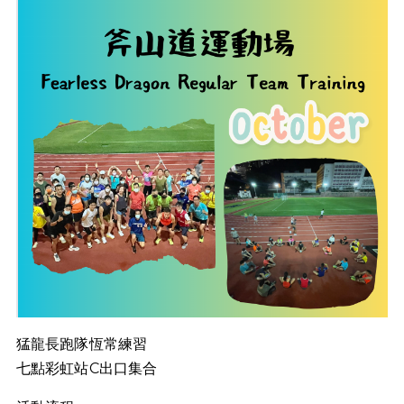
猛龍長跑隊恆常練習
七點彩虹站C出口集合