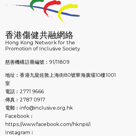
2026-07-23
猛龍長跑隊恆常練習 - 7月23日
（19:00開始）
2026-07-16
猛龍長跑隊恆常練習 - 7月16日
（19:00開始）
香港傷健共融網絡
2026-07-10
【猛龍戈壁118公里分享暨香港傷健共
Hong Kong Network for the
Promotion of Inclusive Society
融網絡15周年晚宴】
慈善機構註冊編號︰91/11809
2026-07-09
猛龍長跑隊恆常練習 - 7月9日（19:00
開始）
地址︰香港九龍佐敦上海街80號華海廣場10樓1001
2026-07-02
猛龍長跑隊恆常練習 - 7月2日（19:00
室
開始）
電話︰2771 9666
傳真︰2787 0917
2026-06-25
猛龍長跑隊恆常練習 - 6月25日
電郵︰
info@inclusive.org.hk
（19:00開始）
Facebook︰
2026-06-18
猛龍長跑隊恆常練習 - 6月18日
https://www.facebook.com/hknpis1
（19:00開始）打風取消
Instagram︰