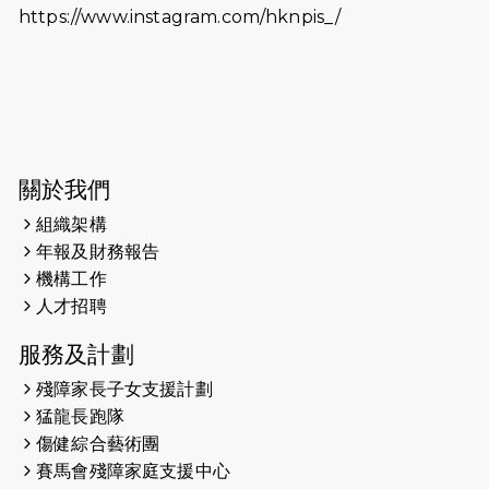
https://www.instagram.com/hknpis_/
2026-06-11
猛龍長跑隊恆常練習 - 6月11日（19:00
開始）
2026-06-04
猛龍長跑隊恆常練習 - 6月4日（19:00
開始）
2026-05-28
猛龍長跑隊恆常練習 - 5月28日
關於我們
（19:00開始）
組織架構
2026-05-22
猛龍戈壁慈善行 2026
年報及財務報告
機構工作
2026-05-21
猛龍長跑隊恆常練習 - 5月21日
人才招聘
（19:00開始）
服務及計劃
2026-05-14
猛龍長跑隊恆常練習 - 5月14日
殘障家長子女支援計劃
（19:00開始）
猛龍長跑隊
2026-05-07
猛龍長跑隊恆常練習 - 5月7日（19:00
傷健綜合藝術團
開始）
賽馬會殘障家庭支援中心