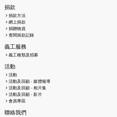
2026-04-30
猛龍長跑隊恆常練習 - 4月30日
捐款
（19:00開始）
捐款方法
網上捐款
2026-04-25
【 嘉里x 猛龍 行太平山 】
捐贈物資
2026-04-24
查閱捐款記錄
「猛龍慈善共融音樂夜」
義工服務
2026-04-23
猛龍長跑隊恆常練習 - 4月23日
（19:00開始）
義工種類及招募
2026-04-19
「愛護兒童全城舞動創彩虹」SDG 千
活動
人創世界紀錄
活動
活動及回顧 - 媒體報導
2026-04-16
猛龍長跑隊恆常練習 - 4月16日
（19:00開始）
活動及回顧 - 相片集
活動及回顧 - 影片
2026-04-12
50+閃亮人生先導計劃—第四次慈善賽
會員專區
事----小Q慈善跑及嘉年華活動
聯絡我們
2026-04-11
Stone越野跑班 -- 香港五峰（滿）