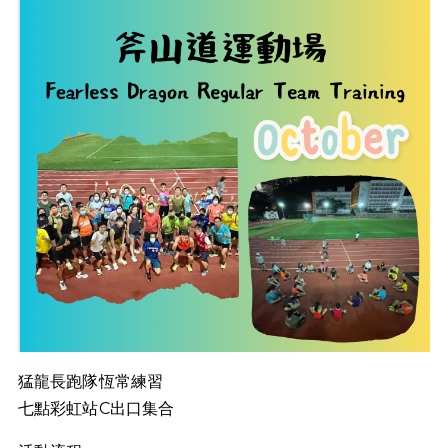
猛龍長跑隊恆常練習
七點彩虹站C出口集合