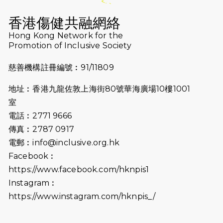
2026-07-16
猛龍長跑隊恆常練習 - 7月16日
（19:00開始）
香港傷健共融網絡
2026-07-10
【猛龍戈壁118公里分享暨香港傷健共
Hong Kong Network for the
Promotion of Inclusive Society
融網絡15周年晚宴】
慈善機構註冊編號︰91/11809
2026-07-09
猛龍長跑隊恆常練習 - 7月9日（19:00
開始）
地址︰香港九龍佐敦上海街80號華海廣場10樓1001
2026-07-02
猛龍長跑隊恆常練習 - 7月2日（19:00
室
開始）
電話︰2771 9666
傳真︰2787 0917
2026-06-25
猛龍長跑隊恆常練習 - 6月25日
電郵︰
info@inclusive.org.hk
（19:00開始）
Facebook︰
2026-06-18
猛龍長跑隊恆常練習 - 6月18日
https://www.facebook.com/hknpis1
（19:00開始）打風取消
Instagram︰
https://www.instagram.com/hknpis_/
2026-06-11
猛龍長跑隊恆常練習 - 6月11日（19:00
開始）