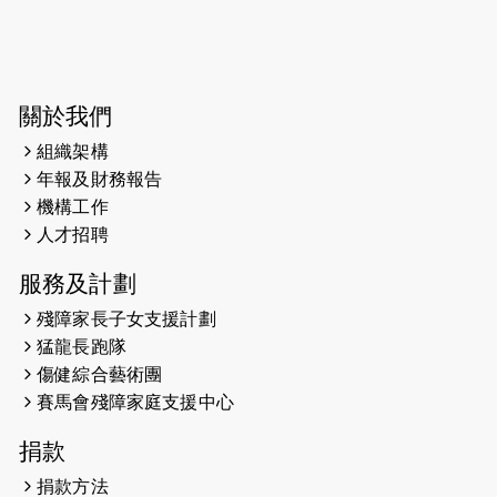
2026-06-04
猛龍長跑隊恆常練習 - 6月4日（19:00
開始）
2026-05-28
猛龍長跑隊恆常練習 - 5月28日
關於我們
（19:00開始）
組織架構
2026-05-22
猛龍戈壁慈善行 2026
年報及財務報告
機構工作
2026-05-21
猛龍長跑隊恆常練習 - 5月21日
人才招聘
（19:00開始）
服務及計劃
2026-05-14
猛龍長跑隊恆常練習 - 5月14日
殘障家長子女支援計劃
（19:00開始）
猛龍長跑隊
2026-05-07
猛龍長跑隊恆常練習 - 5月7日（19:00
傷健綜合藝術團
開始）
賽馬會殘障家庭支援中心
2026-04-30
猛龍長跑隊恆常練習 - 4月30日
捐款
（19:00開始）
捐款方法