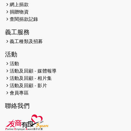
網上捐款
2026-04-25
【 嘉里x 猛龍 行太平山 】
捐贈物資
2026-04-24
查閱捐款記錄
「猛龍慈善共融音樂夜」
義工服務
2026-04-23
猛龍長跑隊恆常練習 - 4月23日
（19:00開始）
義工種類及招募
2026-04-19
「愛護兒童全城舞動創彩虹」SDG 千
活動
人創世界紀錄
活動
活動及回顧 - 媒體報導
2026-04-16
猛龍長跑隊恆常練習 - 4月16日
（19:00開始）
活動及回顧 - 相片集
活動及回顧 - 影片
2026-04-12
50+閃亮人生先導計劃—第四次慈善賽
會員專區
事----小Q慈善跑及嘉年華活動
聯絡我們
2026-04-11
Stone越野跑班 -- 香港五峰（滿）
2026-04-10
太古家＋賞系列：漫步魔術與音樂