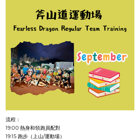
流程：
19:00
熱身和領跑員配對
19:15
跑步（上山
/
運動場）