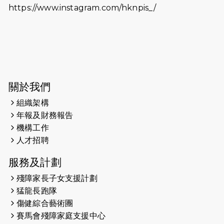
https://www.instagram.com/hknpis_/
2026-06-11
猛龍長跑隊恆常練習 - 6月11日（19:00
開始）
2026-06-04
猛龍長跑隊恆常練習 - 6月4日（19:00
開始）
2026-05-28
猛龍長跑隊恆常練習 - 5月28日
關於我們
（19:00開始）
組織架構
2026-05-22
猛龍戈壁慈善行 2026
年報及財務報告
機構工作
2026-05-21
猛龍長跑隊恆常練習 - 5月21日
人才招聘
（19:00開始）
服務及計劃
2026-05-14
猛龍長跑隊恆常練習 - 5月14日
殘障家長子女支援計劃
（19:00開始）
猛龍長跑隊
2026-05-07
猛龍長跑隊恆常練習 - 5月7日（19:00
傷健綜合藝術團
開始）
賽馬會殘障家庭支援中心