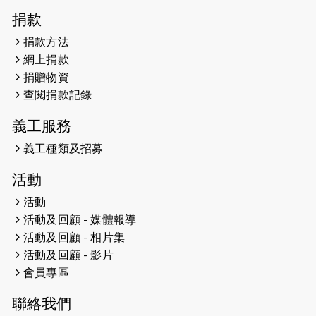
2026-04-30
猛龍長跑隊恆常練習 - 4月30日
捐款
（19:00開始）
捐款方法
網上捐款
2026-04-25
【 嘉里x 猛龍 行太平山 】
捐贈物資
2026-04-24
查閱捐款記錄
「猛龍慈善共融音樂夜」
義工服務
2026-04-23
猛龍長跑隊恆常練習 - 4月23日
（19:00開始）
義工種類及招募
2026-04-19
「愛護兒童全城舞動創彩虹」SDG 千
活動
人創世界紀錄
活動
活動及回顧 - 媒體報導
2026-04-16
猛龍長跑隊恆常練習 - 4月16日
（19:00開始）
活動及回顧 - 相片集
活動及回顧 - 影片
2026-04-12
50+閃亮人生先導計劃—第四次慈善賽
會員專區
事----小Q慈善跑及嘉年華活動
聯絡我們
2026-04-11
Stone越野跑班 -- 香港五峰（滿）