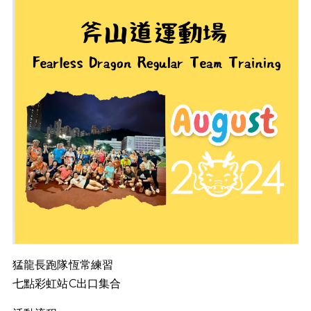
猛龍長跑隊恆常練習
七點彩虹站C出口集合