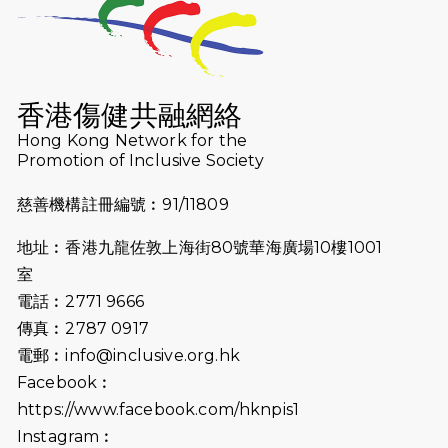
2026-07-23
猛龍長跑隊恆常練習 - 7月23日
（19:00開始）
2026-07-16
猛龍長跑隊恆常練習 - 7月16日
（19:00開始）
香港傷健共融網絡
2026-07-10
【猛龍戈壁118公里分享暨香港傷健共
Hong Kong Network for the
Promotion of Inclusive Society
融網絡15周年晚宴】
慈善機構註冊編號︰91/11809
2026-07-09
猛龍長跑隊恆常練習 - 7月9日（19:00
開始）
地址︰香港九龍佐敦上海街80號華海廣場10樓1001
2026-07-02
猛龍長跑隊恆常練習 - 7月2日（19:00
室
開始）
電話︰2771 9666
傳真︰2787 0917
2026-06-25
猛龍長跑隊恆常練習 - 6月25日
電郵︰
info@inclusive.org.hk
（19:00開始）
Facebook︰
2026-06-18
猛龍長跑隊恆常練習 - 6月18日
https://www.facebook.com/hknpis1
（19:00開始）打風取消
Instagram︰