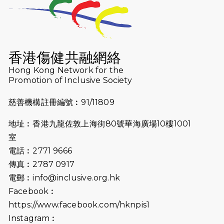
2026-07-23
猛龍長跑隊恆常練習 - 7月23日
（19:00開始）
2026-07-16
猛龍長跑隊恆常練習 - 7月16日
（19:00開始）
香港傷健共融網絡
2026-07-10
【猛龍戈壁118公里分享暨香港傷健共
Hong Kong Network for the
Promotion of Inclusive Society
融網絡15周年晚宴】
慈善機構註冊編號︰91/11809
2026-07-09
猛龍長跑隊恆常練習 - 7月9日（19:00
開始）
地址︰香港九龍佐敦上海街80號華海廣場10樓1001
2026-07-02
猛龍長跑隊恆常練習 - 7月2日（19:00
室
開始）
電話︰2771 9666
傳真︰2787 0917
2026-06-25
猛龍長跑隊恆常練習 - 6月25日
電郵︰
info@inclusive.org.hk
（19:00開始）
Facebook︰
2026-06-18
猛龍長跑隊恆常練習 - 6月18日
https://www.facebook.com/hknpis1
（19:00開始）打風取消
Instagram︰