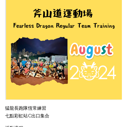
猛龍長跑隊恆常練習
七點彩虹站C出口集合