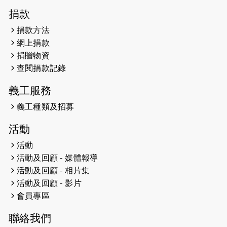
2026-04-30
猛龍長跑隊恆常練習 - 4月30日
捐款
（19:00開始）
捐款方法
網上捐款
2026-04-25
【 嘉里x 猛龍 行太平山 】
捐贈物資
2026-04-24
查閱捐款記錄
「猛龍慈善共融音樂夜」
義工服務
2026-04-23
猛龍長跑隊恆常練習 - 4月23日
（19:00開始）
義工種類及招募
2026-04-19
「愛護兒童全城舞動創彩虹」SDG 千
活動
人創世界紀錄
活動
活動及回顧 - 媒體報導
2026-04-16
猛龍長跑隊恆常練習 - 4月16日
（19:00開始）
活動及回顧 - 相片集
活動及回顧 - 影片
2026-04-12
50+閃亮人生先導計劃—第四次慈善賽
會員專區
事----小Q慈善跑及嘉年華活動
聯絡我們
2026-04-11
Stone越野跑班 -- 香港五峰（滿）