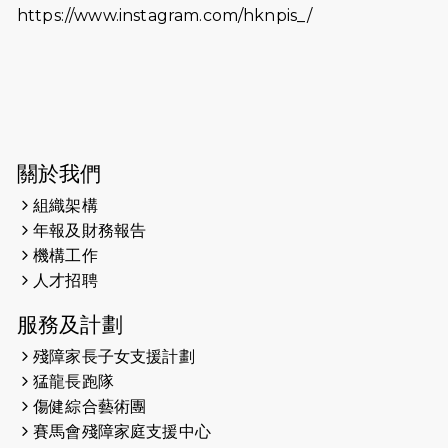
https://www.instagram.com/hknpis_/
2026-06-11
猛龍長跑隊恆常練習 - 6月11日（19:00
開始）
2026-06-04
猛龍長跑隊恆常練習 - 6月4日（19:00
開始）
2026-05-28
猛龍長跑隊恆常練習 - 5月28日
關於我們
（19:00開始）
組織架構
2026-05-22
猛龍戈壁慈善行 2026
年報及財務報告
機構工作
2026-05-21
猛龍長跑隊恆常練習 - 5月21日
人才招聘
（19:00開始）
服務及計劃
2026-05-14
猛龍長跑隊恆常練習 - 5月14日
殘障家長子女支援計劃
（19:00開始）
猛龍長跑隊
2026-05-07
猛龍長跑隊恆常練習 - 5月7日（19:00
傷健綜合藝術團
開始）
賽馬會殘障家庭支援中心