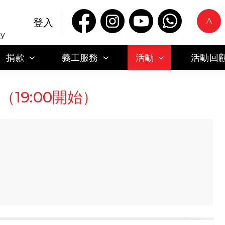
A
登入
ty
捐款
義工服務
活動
活動回
（19:00開始）