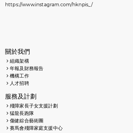
https://www.instagram.com/hknpis_/
2026-06-11
猛龍長跑隊恆常練習 - 6月11日（19:00
開始）
2026-06-04
猛龍長跑隊恆常練習 - 6月4日（19:00
開始）
2026-05-28
猛龍長跑隊恆常練習 - 5月28日
關於我們
（19:00開始）
組織架構
2026-05-22
猛龍戈壁慈善行 2026
年報及財務報告
機構工作
2026-05-21
猛龍長跑隊恆常練習 - 5月21日
人才招聘
（19:00開始）
服務及計劃
2026-05-14
猛龍長跑隊恆常練習 - 5月14日
殘障家長子女支援計劃
（19:00開始）
猛龍長跑隊
2026-05-07
猛龍長跑隊恆常練習 - 5月7日（19:00
傷健綜合藝術團
開始）
賽馬會殘障家庭支援中心