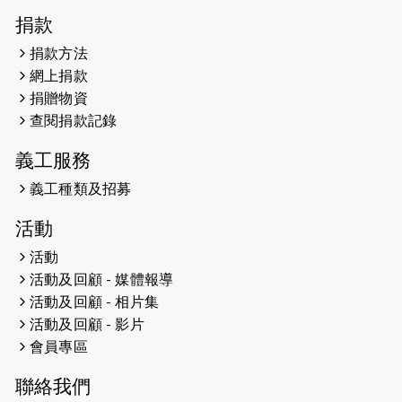
2026-04-30
猛龍長跑隊恆常練習 - 4月30日
捐款
（19:00開始）
捐款方法
網上捐款
2026-04-25
【 嘉里x 猛龍 行太平山 】
捐贈物資
2026-04-24
查閱捐款記錄
「猛龍慈善共融音樂夜」
義工服務
2026-04-23
猛龍長跑隊恆常練習 - 4月23日
（19:00開始）
義工種類及招募
2026-04-19
「愛護兒童全城舞動創彩虹」SDG 千
活動
人創世界紀錄
活動
活動及回顧 - 媒體報導
2026-04-16
猛龍長跑隊恆常練習 - 4月16日
（19:00開始）
活動及回顧 - 相片集
活動及回顧 - 影片
2026-04-12
50+閃亮人生先導計劃—第四次慈善賽
會員專區
事----小Q慈善跑及嘉年華活動
聯絡我們
2026-04-11
Stone越野跑班 -- 香港五峰（滿）