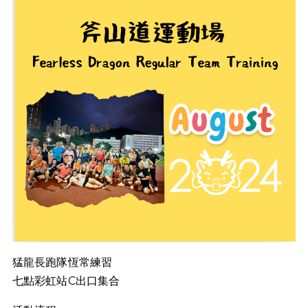
猛龍長跑隊恆常練習
七點彩虹站C出口集合