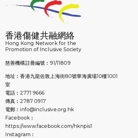
2026-07-23
猛龍長跑隊恆常練習 - 7月23日
（19:00開始）
2026-07-16
猛龍長跑隊恆常練習 - 7月16日
（19:00開始）
香港傷健共融網絡
2026-07-10
【猛龍戈壁118公里分享暨香港傷健共
Hong Kong Network for the
Promotion of Inclusive Society
融網絡15周年晚宴】
慈善機構註冊編號︰91/11809
2026-07-09
猛龍長跑隊恆常練習 - 7月9日（19:00
開始）
地址︰香港九龍佐敦上海街80號華海廣場10樓1001
2026-07-02
猛龍長跑隊恆常練習 - 7月2日（19:00
室
開始）
電話︰2771 9666
傳真︰2787 0917
2026-06-25
猛龍長跑隊恆常練習 - 6月25日
電郵︰
info@inclusive.org.hk
（19:00開始）
Facebook︰
2026-06-18
猛龍長跑隊恆常練習 - 6月18日
https://www.facebook.com/hknpis1
（19:00開始）打風取消
Instagram︰