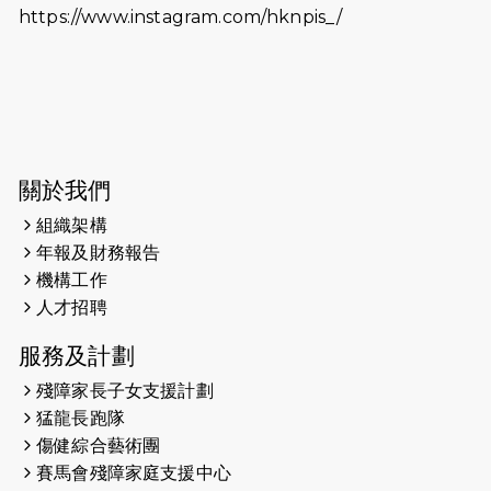
https://www.instagram.com/hknpis_/
2026-06-11
猛龍長跑隊恆常練習 - 6月11日（19:00
開始）
2026-06-04
猛龍長跑隊恆常練習 - 6月4日（19:00
開始）
2026-05-28
猛龍長跑隊恆常練習 - 5月28日
關於我們
（19:00開始）
組織架構
2026-05-22
猛龍戈壁慈善行 2026
年報及財務報告
機構工作
2026-05-21
猛龍長跑隊恆常練習 - 5月21日
人才招聘
（19:00開始）
服務及計劃
2026-05-14
猛龍長跑隊恆常練習 - 5月14日
殘障家長子女支援計劃
（19:00開始）
猛龍長跑隊
2026-05-07
猛龍長跑隊恆常練習 - 5月7日（19:00
傷健綜合藝術團
開始）
賽馬會殘障家庭支援中心