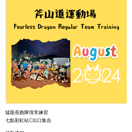
猛龍長跑隊恆常練習
七點彩虹站C出口集合