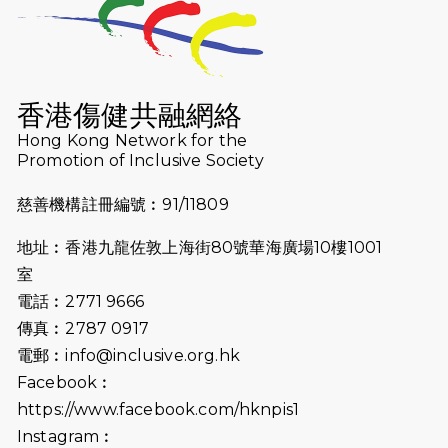
2026-07-23
猛龍長跑隊恆常練習 - 7月23日
（19:00開始）
2026-07-16
猛龍長跑隊恆常練習 - 7月16日
（19:00開始）
香港傷健共融網絡
2026-07-10
【猛龍戈壁118公里分享暨香港傷健共
Hong Kong Network for the
Promotion of Inclusive Society
融網絡15周年晚宴】
慈善機構註冊編號︰91/11809
2026-07-09
猛龍長跑隊恆常練習 - 7月9日（19:00
開始）
地址︰香港九龍佐敦上海街80號華海廣場10樓1001
2026-07-02
猛龍長跑隊恆常練習 - 7月2日（19:00
室
開始）
電話︰2771 9666
傳真︰2787 0917
2026-06-25
猛龍長跑隊恆常練習 - 6月25日
電郵︰
info@inclusive.org.hk
（19:00開始）
Facebook︰
2026-06-18
猛龍長跑隊恆常練習 - 6月18日
https://www.facebook.com/hknpis1
（19:00開始）打風取消
Instagram︰