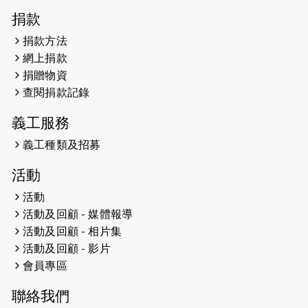
2026-04-30
猛龍長跑隊恆常練習 - 4月30日
捐款
（19:00開始）
捐款方法
網上捐款
2026-04-25
【 嘉里x 猛龍 行太平山 】
捐贈物資
2026-04-24
查閱捐款記錄
「猛龍慈善共融音樂夜」
義工服務
2026-04-23
猛龍長跑隊恆常練習 - 4月23日
（19:00開始）
義工種類及招募
2026-04-19
「愛護兒童全城舞動創彩虹」SDG 千
活動
人創世界紀錄
活動
活動及回顧 - 媒體報導
2026-04-16
猛龍長跑隊恆常練習 - 4月16日
（19:00開始）
活動及回顧 - 相片集
活動及回顧 - 影片
2026-04-12
50+閃亮人生先導計劃—第四次慈善賽
會員專區
事----小Q慈善跑及嘉年華活動
聯絡我們
2026-04-11
Stone越野跑班 -- 香港五峰（滿）