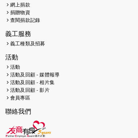
網上捐款
2026-04-25
【 嘉里x 猛龍 行太平山 】
捐贈物資
2026-04-24
查閱捐款記錄
「猛龍慈善共融音樂夜」
義工服務
2026-04-23
猛龍長跑隊恆常練習 - 4月23日
（19:00開始）
義工種類及招募
2026-04-19
「愛護兒童全城舞動創彩虹」SDG 千
活動
人創世界紀錄
活動
活動及回顧 - 媒體報導
2026-04-16
猛龍長跑隊恆常練習 - 4月16日
（19:00開始）
活動及回顧 - 相片集
活動及回顧 - 影片
2026-04-12
50+閃亮人生先導計劃—第四次慈善賽
會員專區
事----小Q慈善跑及嘉年華活動
聯絡我們
2026-04-11
Stone越野跑班 -- 香港五峰（滿）
2026-04-10
太古家＋賞系列：漫步魔術與音樂