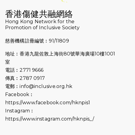
2026-07-16
猛龍長跑隊恆常練習 - 7月16日
（19:00開始）
香港傷健共融網絡
2026-07-10
【猛龍戈壁118公里分享暨香港傷健共
Hong Kong Network for the
Promotion of Inclusive Society
融網絡15周年晚宴】
慈善機構註冊編號︰91/11809
2026-07-09
猛龍長跑隊恆常練習 - 7月9日（19:00
開始）
地址︰香港九龍佐敦上海街80號華海廣場10樓1001
2026-07-02
猛龍長跑隊恆常練習 - 7月2日（19:00
室
開始）
電話︰2771 9666
傳真︰2787 0917
2026-06-25
猛龍長跑隊恆常練習 - 6月25日
電郵︰
info@inclusive.org.hk
（19:00開始）
Facebook︰
2026-06-18
猛龍長跑隊恆常練習 - 6月18日
https://www.facebook.com/hknpis1
（19:00開始）打風取消
Instagram︰
https://www.instagram.com/hknpis_/
2026-06-11
猛龍長跑隊恆常練習 - 6月11日（19:00
開始）