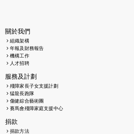
2026-06-04
猛龍長跑隊恆常練習 - 6月4日（19:00
開始）
2026-05-28
猛龍長跑隊恆常練習 - 5月28日
關於我們
（19:00開始）
組織架構
2026-05-22
猛龍戈壁慈善行 2026
年報及財務報告
機構工作
2026-05-21
猛龍長跑隊恆常練習 - 5月21日
人才招聘
（19:00開始）
服務及計劃
2026-05-14
猛龍長跑隊恆常練習 - 5月14日
殘障家長子女支援計劃
（19:00開始）
猛龍長跑隊
2026-05-07
猛龍長跑隊恆常練習 - 5月7日（19:00
傷健綜合藝術團
開始）
賽馬會殘障家庭支援中心
2026-04-30
猛龍長跑隊恆常練習 - 4月30日
捐款
（19:00開始）
捐款方法