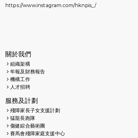
https://www.instagram.com/hknpis_/
2026-06-11
猛龍長跑隊恆常練習 - 6月11日（19:00
開始）
2026-06-04
猛龍長跑隊恆常練習 - 6月4日（19:00
開始）
2026-05-28
猛龍長跑隊恆常練習 - 5月28日
關於我們
（19:00開始）
組織架構
2026-05-22
猛龍戈壁慈善行 2026
年報及財務報告
機構工作
2026-05-21
猛龍長跑隊恆常練習 - 5月21日
人才招聘
（19:00開始）
服務及計劃
2026-05-14
猛龍長跑隊恆常練習 - 5月14日
殘障家長子女支援計劃
（19:00開始）
猛龍長跑隊
2026-05-07
猛龍長跑隊恆常練習 - 5月7日（19:00
傷健綜合藝術團
開始）
賽馬會殘障家庭支援中心