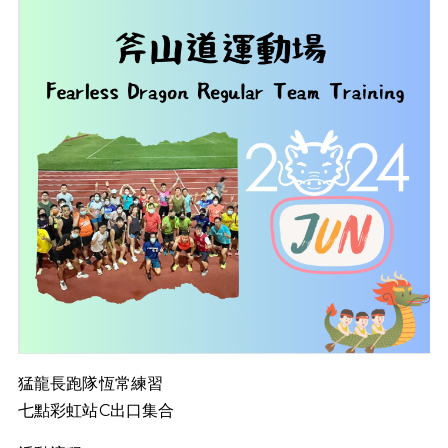
猛龍長跑隊恆常練習
七點彩虹站C出口集合