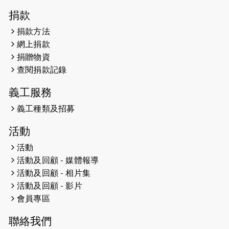
2026-04-30
猛龍長跑隊恆常練習 - 4月30日
捐款
（19:00開始）
捐款方法
網上捐款
2026-04-25
【 嘉里x 猛龍 行太平山 】
捐贈物資
2026-04-24
查閱捐款記錄
「猛龍慈善共融音樂夜」
義工服務
2026-04-23
猛龍長跑隊恆常練習 - 4月23日
（19:00開始）
義工種類及招募
2026-04-19
「愛護兒童全城舞動創彩虹」SDG 千
活動
人創世界紀錄
活動
活動及回顧 - 媒體報導
2026-04-16
猛龍長跑隊恆常練習 - 4月16日
（19:00開始）
活動及回顧 - 相片集
活動及回顧 - 影片
2026-04-12
50+閃亮人生先導計劃—第四次慈善賽
會員專區
事----小Q慈善跑及嘉年華活動
聯絡我們