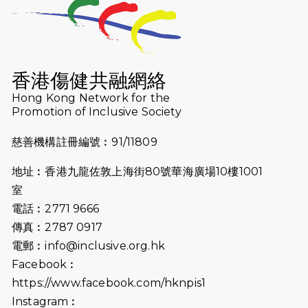
2026-07-23
猛龍長跑隊恆常練習 - 7月23日
（19:00開始）
2026-07-16
猛龍長跑隊恆常練習 - 7月16日
（19:00開始）
香港傷健共融網絡
2026-07-10
【猛龍戈壁118公里分享暨香港傷健共
Hong Kong Network for the
Promotion of Inclusive Society
融網絡15周年晚宴】
慈善機構註冊編號︰91/11809
2026-07-09
猛龍長跑隊恆常練習 - 7月9日（19:00
開始）
地址︰香港九龍佐敦上海街80號華海廣場10樓1001
2026-07-02
猛龍長跑隊恆常練習 - 7月2日（19:00
室
開始）
電話︰2771 9666
傳真︰2787 0917
2026-06-25
猛龍長跑隊恆常練習 - 6月25日
電郵︰
info@inclusive.org.hk
（19:00開始）
Facebook︰
2026-06-18
猛龍長跑隊恆常練習 - 6月18日
https://www.facebook.com/hknpis1
（19:00開始）打風取消
Instagram︰