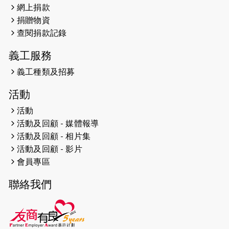
網上捐款
2026-04-25
【 嘉里x 猛龍 行太平山 】
捐贈物資
2026-04-24
查閱捐款記錄
「猛龍慈善共融音樂夜」
義工服務
2026-04-23
猛龍長跑隊恆常練習 - 4月23日
（19:00開始）
義工種類及招募
2026-04-19
「愛護兒童全城舞動創彩虹」SDG 千
活動
人創世界紀錄
活動
活動及回顧 - 媒體報導
2026-04-16
猛龍長跑隊恆常練習 - 4月16日
（19:00開始）
活動及回顧 - 相片集
活動及回顧 - 影片
2026-04-12
50+閃亮人生先導計劃—第四次慈善賽
會員專區
事----小Q慈善跑及嘉年華活動
聯絡我們
2026-04-11
Stone越野跑班 -- 香港五峰（滿）
2026-04-10
太古家＋賞系列：漫步魔術與音樂