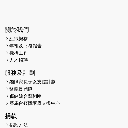
2026-06-04
猛龍長跑隊恆常練習 - 6月4日（19:00
開始）
2026-05-28
猛龍長跑隊恆常練習 - 5月28日
關於我們
（19:00開始）
組織架構
2026-05-22
猛龍戈壁慈善行 2026
年報及財務報告
機構工作
2026-05-21
猛龍長跑隊恆常練習 - 5月21日
人才招聘
（19:00開始）
服務及計劃
2026-05-14
猛龍長跑隊恆常練習 - 5月14日
殘障家長子女支援計劃
（19:00開始）
猛龍長跑隊
2026-05-07
猛龍長跑隊恆常練習 - 5月7日（19:00
傷健綜合藝術團
開始）
賽馬會殘障家庭支援中心
2026-04-30
猛龍長跑隊恆常練習 - 4月30日
捐款
（19:00開始）
捐款方法