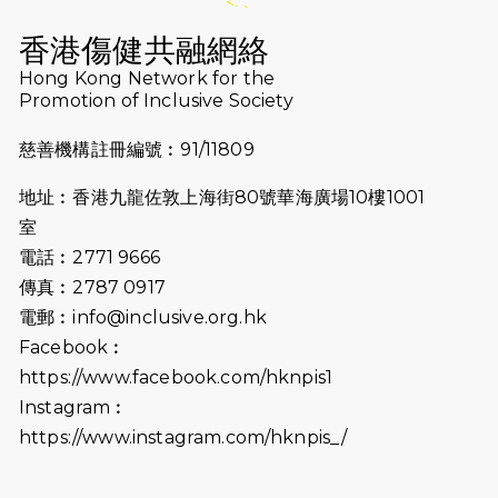
2026-07-16
猛龍長跑隊恆常練習 - 7月16日
（19:00開始）
香港傷健共融網絡
2026-07-10
【猛龍戈壁118公里分享暨香港傷健共
Hong Kong Network for the
Promotion of Inclusive Society
融網絡15周年晚宴】
慈善機構註冊編號︰91/11809
2026-07-09
猛龍長跑隊恆常練習 - 7月9日（19:00
開始）
地址︰香港九龍佐敦上海街80號華海廣場10樓1001
2026-07-02
猛龍長跑隊恆常練習 - 7月2日（19:00
室
開始）
電話︰2771 9666
傳真︰2787 0917
2026-06-25
猛龍長跑隊恆常練習 - 6月25日
電郵︰
info@inclusive.org.hk
（19:00開始）
Facebook︰
2026-06-18
猛龍長跑隊恆常練習 - 6月18日
https://www.facebook.com/hknpis1
（19:00開始）打風取消
Instagram︰
https://www.instagram.com/hknpis_/
2026-06-11
猛龍長跑隊恆常練習 - 6月11日（19:00
開始）