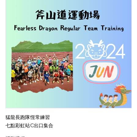
猛龍長跑隊恆常練習
七點彩虹站C出口集合