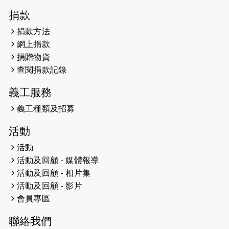
2026-04-30
猛龍長跑隊恆常練習 - 4月30日
捐款
（19:00開始）
捐款方法
網上捐款
2026-04-25
【 嘉里x 猛龍 行太平山 】
捐贈物資
2026-04-24
查閱捐款記錄
「猛龍慈善共融音樂夜」
義工服務
2026-04-23
猛龍長跑隊恆常練習 - 4月23日
（19:00開始）
義工種類及招募
2026-04-19
「愛護兒童全城舞動創彩虹」SDG 千
活動
人創世界紀錄
活動
活動及回顧 - 媒體報導
2026-04-16
猛龍長跑隊恆常練習 - 4月16日
（19:00開始）
活動及回顧 - 相片集
活動及回顧 - 影片
2026-04-12
50+閃亮人生先導計劃—第四次慈善賽
會員專區
事----小Q慈善跑及嘉年華活動
聯絡我們