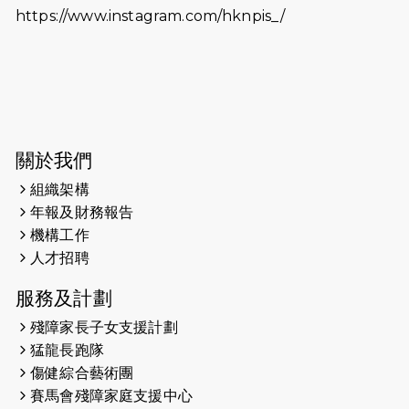
https://www.instagram.com/hknpis_/
2026-06-11
猛龍長跑隊恆常練習 - 6月11日（19:00
開始）
2026-06-04
猛龍長跑隊恆常練習 - 6月4日（19:00
開始）
2026-05-28
猛龍長跑隊恆常練習 - 5月28日
關於我們
（19:00開始）
組織架構
2026-05-22
猛龍戈壁慈善行 2026
年報及財務報告
機構工作
2026-05-21
猛龍長跑隊恆常練習 - 5月21日
人才招聘
（19:00開始）
服務及計劃
2026-05-14
猛龍長跑隊恆常練習 - 5月14日
殘障家長子女支援計劃
（19:00開始）
猛龍長跑隊
2026-05-07
猛龍長跑隊恆常練習 - 5月7日（19:00
傷健綜合藝術團
開始）
賽馬會殘障家庭支援中心