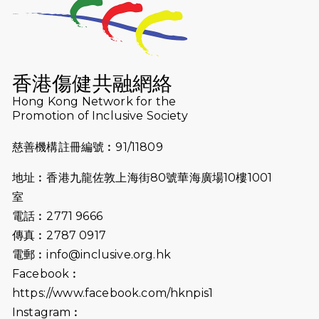
2026-07-23
猛龍長跑隊恆常練習 - 7月23日
（19:00開始）
2026-07-16
猛龍長跑隊恆常練習 - 7月16日
（19:00開始）
香港傷健共融網絡
2026-07-10
【猛龍戈壁118公里分享暨香港傷健共
Hong Kong Network for the
Promotion of Inclusive Society
融網絡15周年晚宴】
慈善機構註冊編號︰91/11809
2026-07-09
猛龍長跑隊恆常練習 - 7月9日（19:00
開始）
地址︰香港九龍佐敦上海街80號華海廣場10樓1001
2026-07-02
猛龍長跑隊恆常練習 - 7月2日（19:00
室
開始）
電話︰2771 9666
傳真︰2787 0917
2026-06-25
猛龍長跑隊恆常練習 - 6月25日
電郵︰
info@inclusive.org.hk
（19:00開始）
Facebook︰
2026-06-18
猛龍長跑隊恆常練習 - 6月18日
https://www.facebook.com/hknpis1
（19:00開始）打風取消
Instagram︰