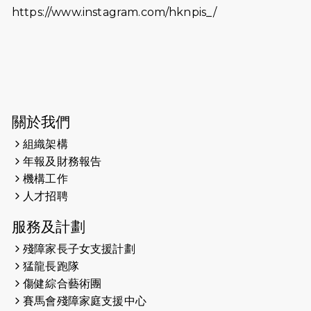
https://www.instagram.com/hknpis_/
2026-06-11
猛龍長跑隊恆常練習 - 6月11日（19:00
開始）
2026-06-04
猛龍長跑隊恆常練習 - 6月4日（19:00
開始）
2026-05-28
猛龍長跑隊恆常練習 - 5月28日
關於我們
（19:00開始）
組織架構
2026-05-22
猛龍戈壁慈善行 2026
年報及財務報告
機構工作
2026-05-21
猛龍長跑隊恆常練習 - 5月21日
人才招聘
（19:00開始）
服務及計劃
2026-05-14
猛龍長跑隊恆常練習 - 5月14日
殘障家長子女支援計劃
（19:00開始）
猛龍長跑隊
2026-05-07
猛龍長跑隊恆常練習 - 5月7日（19:00
傷健綜合藝術團
開始）
賽馬會殘障家庭支援中心