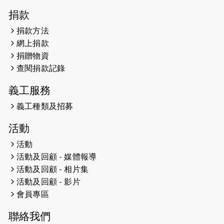
2026-04-30
猛龍長跑隊恆常練習 - 4月30日
捐款
（19:00開始）
捐款方法
網上捐款
2026-04-25
【 嘉里x 猛龍 行太平山 】
捐贈物資
2026-04-24
查閱捐款記錄
「猛龍慈善共融音樂夜」
義工服務
2026-04-23
猛龍長跑隊恆常練習 - 4月23日
（19:00開始）
義工種類及招募
2026-04-19
「愛護兒童全城舞動創彩虹」SDG 千
活動
人創世界紀錄
活動
活動及回顧 - 媒體報導
2026-04-16
猛龍長跑隊恆常練習 - 4月16日
（19:00開始）
活動及回顧 - 相片集
活動及回顧 - 影片
2026-04-12
50+閃亮人生先導計劃—第四次慈善賽
會員專區
事----小Q慈善跑及嘉年華活動
聯絡我們