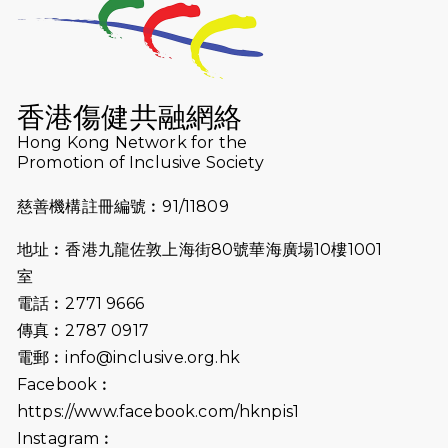
2026-07-23
猛龍長跑隊恆常練習 - 7月23日
（19:00開始）
2026-07-16
猛龍長跑隊恆常練習 - 7月16日
（19:00開始）
香港傷健共融網絡
2026-07-10
【猛龍戈壁118公里分享暨香港傷健共
Hong Kong Network for the
Promotion of Inclusive Society
融網絡15周年晚宴】
慈善機構註冊編號︰91/11809
2026-07-09
猛龍長跑隊恆常練習 - 7月9日（19:00
開始）
地址︰香港九龍佐敦上海街80號華海廣場10樓1001
2026-07-02
猛龍長跑隊恆常練習 - 7月2日（19:00
室
開始）
電話︰2771 9666
傳真︰2787 0917
2026-06-25
猛龍長跑隊恆常練習 - 6月25日
電郵︰
info@inclusive.org.hk
（19:00開始）
Facebook︰
2026-06-18
猛龍長跑隊恆常練習 - 6月18日
https://www.facebook.com/hknpis1
（19:00開始）打風取消
Instagram︰