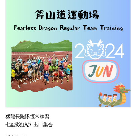
猛龍長跑隊恆常練習
七點彩虹站C出口集合