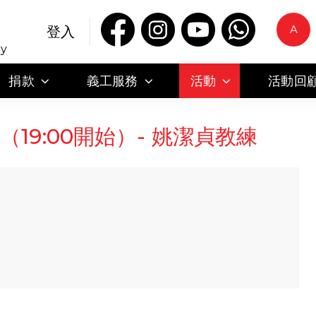
A
登入
ty
捐款
義工服務
活動
活動回
（19:00開始）- 姚潔貞教練