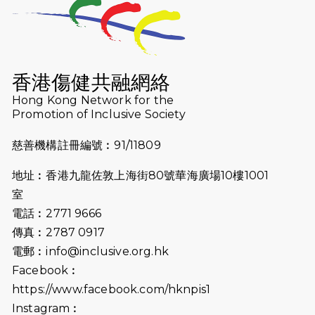
2026-07-23
猛龍長跑隊恆常練習 - 7月23日
（19:00開始）
2026-07-16
猛龍長跑隊恆常練習 - 7月16日
（19:00開始）
香港傷健共融網絡
2026-07-10
【猛龍戈壁118公里分享暨香港傷健共
Hong Kong Network for the
Promotion of Inclusive Society
融網絡15周年晚宴】
慈善機構註冊編號︰91/11809
2026-07-09
猛龍長跑隊恆常練習 - 7月9日（19:00
開始）
地址︰香港九龍佐敦上海街80號華海廣場10樓1001
2026-07-02
猛龍長跑隊恆常練習 - 7月2日（19:00
室
開始）
電話︰2771 9666
傳真︰2787 0917
2026-06-25
猛龍長跑隊恆常練習 - 6月25日
電郵︰
info@inclusive.org.hk
（19:00開始）
Facebook︰
2026-06-18
猛龍長跑隊恆常練習 - 6月18日
https://www.facebook.com/hknpis1
（19:00開始）打風取消
Instagram︰