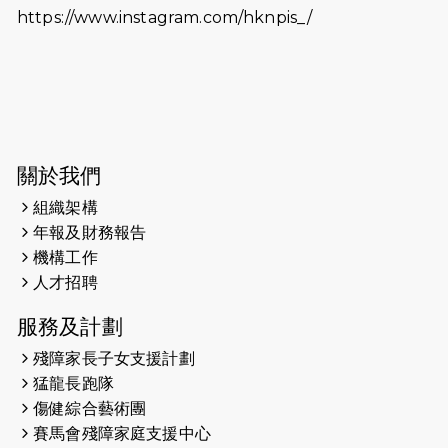
https://www.instagram.com/hknpis_/
2026-06-11
猛龍長跑隊恆常練習 - 6月11日（19:00
開始）
2026-06-04
猛龍長跑隊恆常練習 - 6月4日（19:00
開始）
2026-05-28
猛龍長跑隊恆常練習 - 5月28日
關於我們
（19:00開始）
組織架構
2026-05-22
猛龍戈壁慈善行 2026
年報及財務報告
機構工作
2026-05-21
猛龍長跑隊恆常練習 - 5月21日
人才招聘
（19:00開始）
服務及計劃
2026-05-14
猛龍長跑隊恆常練習 - 5月14日
殘障家長子女支援計劃
（19:00開始）
猛龍長跑隊
2026-05-07
猛龍長跑隊恆常練習 - 5月7日（19:00
傷健綜合藝術團
開始）
賽馬會殘障家庭支援中心