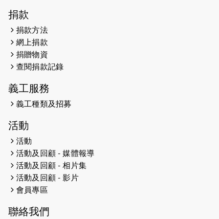
2026-04-30
猛龍長跑隊恆常練習 - 4月30日
捐款
（19:00開始）
捐款方法
網上捐款
2026-04-25
【 嘉里x 猛龍 行太平山 】
捐贈物資
2026-04-24
查閱捐款記錄
「猛龍慈善共融音樂夜」
義工服務
2026-04-23
猛龍長跑隊恆常練習 - 4月23日
（19:00開始）
義工種類及招募
2026-04-19
「愛護兒童全城舞動創彩虹」SDG 千
活動
人創世界紀錄
活動
活動及回顧 - 媒體報導
2026-04-16
猛龍長跑隊恆常練習 - 4月16日
（19:00開始）
活動及回顧 - 相片集
活動及回顧 - 影片
2026-04-12
50+閃亮人生先導計劃—第四次慈善賽
會員專區
事----小Q慈善跑及嘉年華活動
聯絡我們