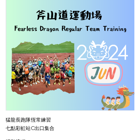
猛龍長跑隊恆常練習
七點彩虹站C出口集合