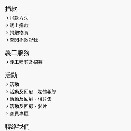
2026-04-30
猛龍長跑隊恆常練習 - 4月30日
捐款
（19:00開始）
捐款方法
網上捐款
2026-04-25
【 嘉里x 猛龍 行太平山 】
捐贈物資
2026-04-24
查閱捐款記錄
「猛龍慈善共融音樂夜」
義工服務
2026-04-23
猛龍長跑隊恆常練習 - 4月23日
（19:00開始）
義工種類及招募
2026-04-19
「愛護兒童全城舞動創彩虹」SDG 千
活動
人創世界紀錄
活動
活動及回顧 - 媒體報導
2026-04-16
猛龍長跑隊恆常練習 - 4月16日
（19:00開始）
活動及回顧 - 相片集
活動及回顧 - 影片
2026-04-12
50+閃亮人生先導計劃—第四次慈善賽
會員專區
事----小Q慈善跑及嘉年華活動
聯絡我們