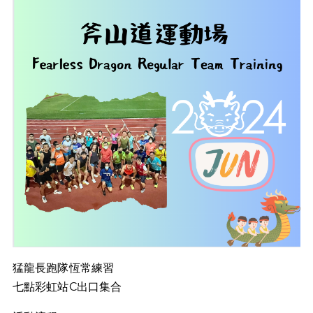
猛龍長跑隊恆常練習
七點彩虹站C出口集合