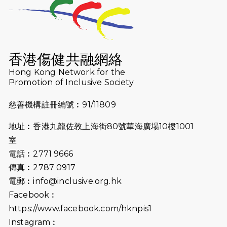
2026-07-23
猛龍長跑隊恆常練習 - 7月23日
（19:00開始）
2026-07-16
猛龍長跑隊恆常練習 - 7月16日
（19:00開始）
香港傷健共融網絡
2026-07-10
【猛龍戈壁118公里分享暨香港傷健共
Hong Kong Network for the
Promotion of Inclusive Society
融網絡15周年晚宴】
慈善機構註冊編號︰91/11809
2026-07-09
猛龍長跑隊恆常練習 - 7月9日（19:00
開始）
地址︰香港九龍佐敦上海街80號華海廣場10樓1001
2026-07-02
猛龍長跑隊恆常練習 - 7月2日（19:00
室
開始）
電話︰2771 9666
傳真︰2787 0917
2026-06-25
猛龍長跑隊恆常練習 - 6月25日
電郵︰
info@inclusive.org.hk
（19:00開始）
Facebook︰
2026-06-18
猛龍長跑隊恆常練習 - 6月18日
https://www.facebook.com/hknpis1
（19:00開始）打風取消
Instagram︰