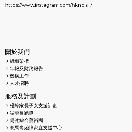
https://www.instagram.com/hknpis_/
2026-06-11
猛龍長跑隊恆常練習 - 6月11日（19:00
開始）
2026-06-04
猛龍長跑隊恆常練習 - 6月4日（19:00
開始）
2026-05-28
猛龍長跑隊恆常練習 - 5月28日
關於我們
（19:00開始）
組織架構
2026-05-22
猛龍戈壁慈善行 2026
年報及財務報告
機構工作
2026-05-21
猛龍長跑隊恆常練習 - 5月21日
人才招聘
（19:00開始）
服務及計劃
2026-05-14
猛龍長跑隊恆常練習 - 5月14日
殘障家長子女支援計劃
（19:00開始）
猛龍長跑隊
2026-05-07
猛龍長跑隊恆常練習 - 5月7日（19:00
傷健綜合藝術團
開始）
賽馬會殘障家庭支援中心