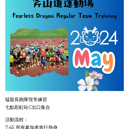
猛龍長跑隊恆常練習
七點彩虹站C出口集合
活動流程：
7:45 所有參加者進行熱身