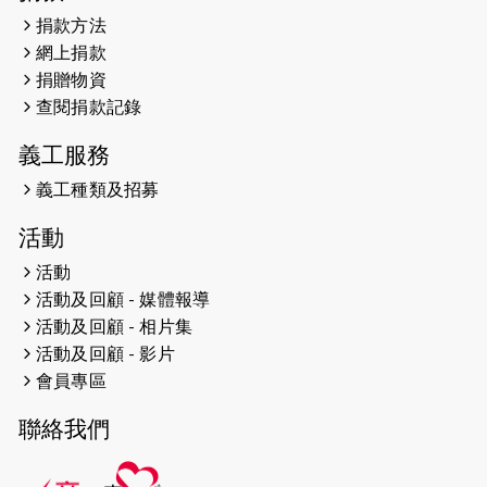
（19:00開始）
捐款方法
網上捐款
2026-04-25
【 嘉里x 猛龍 行太平山 】
捐贈物資
2026-04-24
查閱捐款記錄
「猛龍慈善共融音樂夜」
義工服務
2026-04-23
猛龍長跑隊恆常練習 - 4月23日
（19:00開始）
義工種類及招募
2026-04-19
「愛護兒童全城舞動創彩虹」SDG 千
活動
人創世界紀錄
活動
活動及回顧 - 媒體報導
2026-04-16
猛龍長跑隊恆常練習 - 4月16日
（19:00開始）
活動及回顧 - 相片集
活動及回顧 - 影片
2026-04-12
50+閃亮人生先導計劃—第四次慈善賽
會員專區
事----小Q慈善跑及嘉年華活動
聯絡我們
2026-04-11
Stone越野跑班 -- 香港五峰（滿）