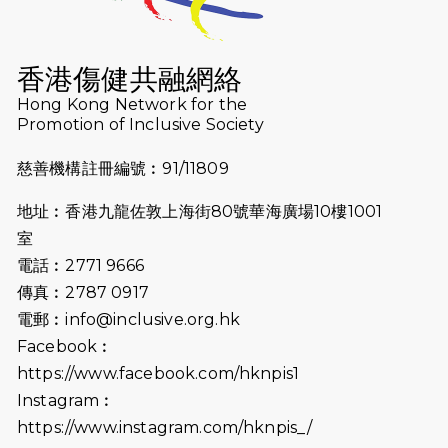
2026-07-16
猛龍長跑隊恆常練習 - 7月16日
（19:00開始）
香港傷健共融網絡
2026-07-10
【猛龍戈壁118公里分享暨香港傷健共
Hong Kong Network for the
Promotion of Inclusive Society
融網絡15周年晚宴】
慈善機構註冊編號︰91/11809
2026-07-09
猛龍長跑隊恆常練習 - 7月9日（19:00
開始）
地址︰香港九龍佐敦上海街80號華海廣場10樓1001
2026-07-02
猛龍長跑隊恆常練習 - 7月2日（19:00
室
開始）
電話︰2771 9666
傳真︰2787 0917
2026-06-25
猛龍長跑隊恆常練習 - 6月25日
電郵︰
info@inclusive.org.hk
（19:00開始）
Facebook︰
2026-06-18
猛龍長跑隊恆常練習 - 6月18日
https://www.facebook.com/hknpis1
（19:00開始）打風取消
Instagram︰
https://www.instagram.com/hknpis_/
2026-06-11
猛龍長跑隊恆常練習 - 6月11日（19:00