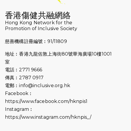
2026-07-16
猛龍長跑隊恆常練習 - 7月16日
（19:00開始）
香港傷健共融網絡
2026-07-10
【猛龍戈壁118公里分享暨香港傷健共
Hong Kong Network for the
Promotion of Inclusive Society
融網絡15周年晚宴】
慈善機構註冊編號︰91/11809
2026-07-09
猛龍長跑隊恆常練習 - 7月9日（19:00
開始）
地址︰香港九龍佐敦上海街80號華海廣場10樓1001
2026-07-02
猛龍長跑隊恆常練習 - 7月2日（19:00
室
開始）
電話︰2771 9666
傳真︰2787 0917
2026-06-25
猛龍長跑隊恆常練習 - 6月25日
電郵︰
info@inclusive.org.hk
（19:00開始）
Facebook︰
2026-06-18
猛龍長跑隊恆常練習 - 6月18日
https://www.facebook.com/hknpis1
（19:00開始）打風取消
Instagram︰
https://www.instagram.com/hknpis_/
2026-06-11
猛龍長跑隊恆常練習 - 6月11日（19:00
開始）