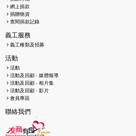
網上捐款
2026-04-25
【 嘉里x 猛龍 行太平山 】
捐贈物資
2026-04-24
查閱捐款記錄
「猛龍慈善共融音樂夜」
義工服務
2026-04-23
猛龍長跑隊恆常練習 - 4月23日
（19:00開始）
義工種類及招募
2026-04-19
「愛護兒童全城舞動創彩虹」SDG 千
活動
人創世界紀錄
活動
活動及回顧 - 媒體報導
2026-04-16
猛龍長跑隊恆常練習 - 4月16日
（19:00開始）
活動及回顧 - 相片集
活動及回顧 - 影片
2026-04-12
50+閃亮人生先導計劃—第四次慈善賽
會員專區
事----小Q慈善跑及嘉年華活動
聯絡我們
2026-04-11
Stone越野跑班 -- 香港五峰（滿）
2026-04-10
太古家＋賞系列：漫步魔術與音樂