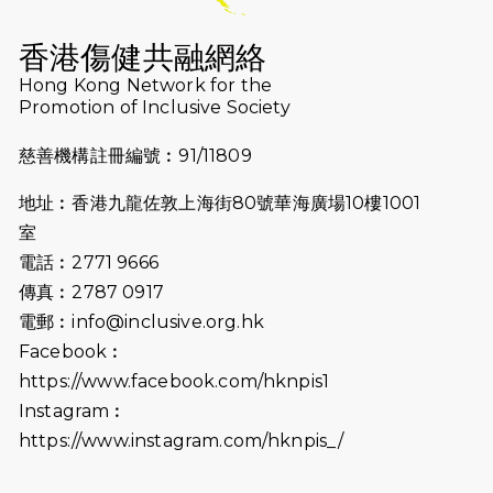
2026-07-16
猛龍長跑隊恆常練習 - 7月16日
（19:00開始）
香港傷健共融網絡
2026-07-10
【猛龍戈壁118公里分享暨香港傷健共
Hong Kong Network for the
Promotion of Inclusive Society
融網絡15周年晚宴】
慈善機構註冊編號︰91/11809
2026-07-09
猛龍長跑隊恆常練習 - 7月9日（19:00
開始）
地址︰香港九龍佐敦上海街80號華海廣場10樓1001
2026-07-02
猛龍長跑隊恆常練習 - 7月2日（19:00
室
開始）
電話︰2771 9666
傳真︰2787 0917
2026-06-25
猛龍長跑隊恆常練習 - 6月25日
電郵︰
info@inclusive.org.hk
（19:00開始）
Facebook︰
2026-06-18
猛龍長跑隊恆常練習 - 6月18日
https://www.facebook.com/hknpis1
（19:00開始）打風取消
Instagram︰
https://www.instagram.com/hknpis_/
2026-06-11
猛龍長跑隊恆常練習 - 6月11日（19:00
開始）