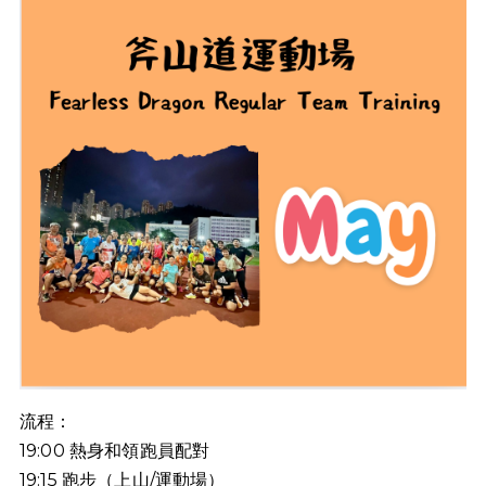
流程：
19:00
熱身和領跑員配對
19:15
跑步（上山
/
運動場）