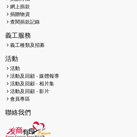
網上捐款
2026-04-25
【 嘉里x 猛龍 行太平山 】
捐贈物資
2026-04-24
查閱捐款記錄
「猛龍慈善共融音樂夜」
義工服務
2026-04-23
猛龍長跑隊恆常練習 - 4月23日
（19:00開始）
義工種類及招募
2026-04-19
「愛護兒童全城舞動創彩虹」SDG 千
活動
人創世界紀錄
活動
活動及回顧 - 媒體報導
2026-04-16
猛龍長跑隊恆常練習 - 4月16日
（19:00開始）
活動及回顧 - 相片集
活動及回顧 - 影片
2026-04-12
50+閃亮人生先導計劃—第四次慈善賽
會員專區
事----小Q慈善跑及嘉年華活動
聯絡我們
2026-04-11
Stone越野跑班 -- 香港五峰（滿）
2026-04-10
太古家＋賞系列：漫步魔術與音樂