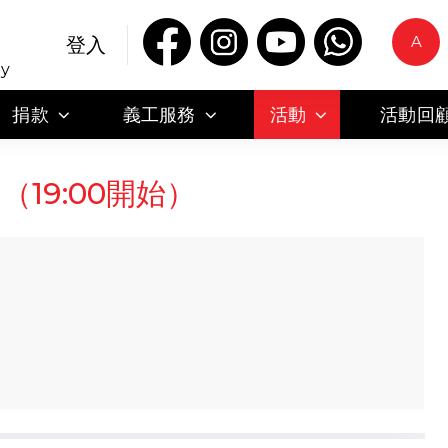
A
登入
ty
捐款
義工服務
活動
活動回
（19:00開始）