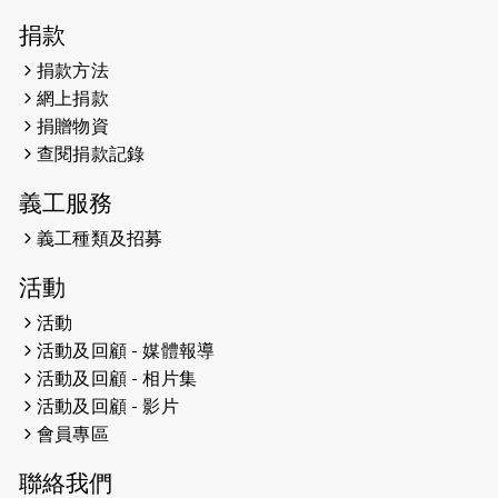
2026-04-30
猛龍長跑隊恆常練習 - 4月30日
捐款
（19:00開始）
捐款方法
網上捐款
2026-04-25
【 嘉里x 猛龍 行太平山 】
捐贈物資
2026-04-24
查閱捐款記錄
「猛龍慈善共融音樂夜」
義工服務
2026-04-23
猛龍長跑隊恆常練習 - 4月23日
（19:00開始）
義工種類及招募
2026-04-19
「愛護兒童全城舞動創彩虹」SDG 千
活動
人創世界紀錄
活動
活動及回顧 - 媒體報導
2026-04-16
猛龍長跑隊恆常練習 - 4月16日
（19:00開始）
活動及回顧 - 相片集
活動及回顧 - 影片
2026-04-12
50+閃亮人生先導計劃—第四次慈善賽
會員專區
事----小Q慈善跑及嘉年華活動
聯絡我們