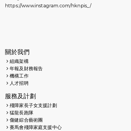
https://www.instagram.com/hknpis_/
2026-06-11
猛龍長跑隊恆常練習 - 6月11日（19:00
開始）
2026-06-04
猛龍長跑隊恆常練習 - 6月4日（19:00
開始）
2026-05-28
猛龍長跑隊恆常練習 - 5月28日
關於我們
（19:00開始）
組織架構
2026-05-22
猛龍戈壁慈善行 2026
年報及財務報告
機構工作
2026-05-21
猛龍長跑隊恆常練習 - 5月21日
人才招聘
（19:00開始）
服務及計劃
2026-05-14
猛龍長跑隊恆常練習 - 5月14日
殘障家長子女支援計劃
（19:00開始）
猛龍長跑隊
2026-05-07
猛龍長跑隊恆常練習 - 5月7日（19:00
傷健綜合藝術團
開始）
賽馬會殘障家庭支援中心