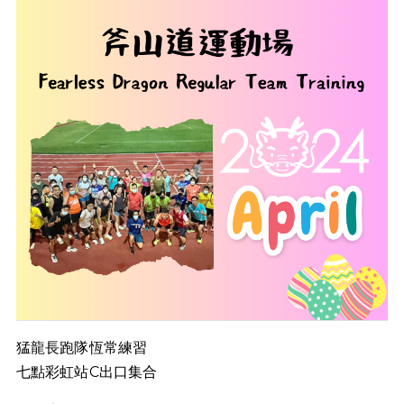
猛龍長跑隊恆常練習
七點彩虹站C出口集合