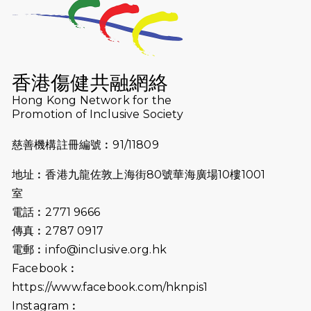
2026-07-23
猛龍長跑隊恆常練習 - 7月23日
（19:00開始）
2026-07-16
猛龍長跑隊恆常練習 - 7月16日
（19:00開始）
香港傷健共融網絡
2026-07-10
【猛龍戈壁118公里分享暨香港傷健共
Hong Kong Network for the
Promotion of Inclusive Society
融網絡15周年晚宴】
慈善機構註冊編號︰91/11809
2026-07-09
猛龍長跑隊恆常練習 - 7月9日（19:00
開始）
地址︰香港九龍佐敦上海街80號華海廣場10樓1001
2026-07-02
猛龍長跑隊恆常練習 - 7月2日（19:00
室
開始）
電話︰2771 9666
傳真︰2787 0917
2026-06-25
猛龍長跑隊恆常練習 - 6月25日
電郵︰
info@inclusive.org.hk
（19:00開始）
Facebook︰
2026-06-18
猛龍長跑隊恆常練習 - 6月18日
https://www.facebook.com/hknpis1
（19:00開始）打風取消
Instagram︰