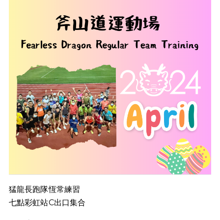
猛龍長跑隊恆常練習
七點彩虹站C出口集合