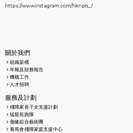
https://www.instagram.com/hknpis_/
2026-06-11
猛龍長跑隊恆常練習 - 6月11日（19:00
開始）
2026-06-04
猛龍長跑隊恆常練習 - 6月4日（19:00
開始）
2026-05-28
猛龍長跑隊恆常練習 - 5月28日
關於我們
（19:00開始）
組織架構
2026-05-22
猛龍戈壁慈善行 2026
年報及財務報告
機構工作
2026-05-21
猛龍長跑隊恆常練習 - 5月21日
人才招聘
（19:00開始）
服務及計劃
2026-05-14
猛龍長跑隊恆常練習 - 5月14日
殘障家長子女支援計劃
（19:00開始）
猛龍長跑隊
2026-05-07
猛龍長跑隊恆常練習 - 5月7日（19:00
傷健綜合藝術團
開始）
賽馬會殘障家庭支援中心