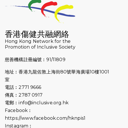
2026-07-23
猛龍長跑隊恆常練習 - 7月23日
（19:00開始）
2026-07-16
猛龍長跑隊恆常練習 - 7月16日
（19:00開始）
香港傷健共融網絡
2026-07-10
【猛龍戈壁118公里分享暨香港傷健共
Hong Kong Network for the
Promotion of Inclusive Society
融網絡15周年晚宴】
慈善機構註冊編號︰91/11809
2026-07-09
猛龍長跑隊恆常練習 - 7月9日（19:00
開始）
地址︰香港九龍佐敦上海街80號華海廣場10樓1001
2026-07-02
猛龍長跑隊恆常練習 - 7月2日（19:00
室
開始）
電話︰2771 9666
傳真︰2787 0917
2026-06-25
猛龍長跑隊恆常練習 - 6月25日
電郵︰
info@inclusive.org.hk
（19:00開始）
Facebook︰
2026-06-18
猛龍長跑隊恆常練習 - 6月18日
https://www.facebook.com/hknpis1
（19:00開始）打風取消
Instagram︰