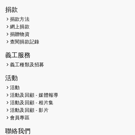
2026-04-30
猛龍長跑隊恆常練習 - 4月30日
捐款
（19:00開始）
捐款方法
網上捐款
2026-04-25
【 嘉里x 猛龍 行太平山 】
捐贈物資
2026-04-24
查閱捐款記錄
「猛龍慈善共融音樂夜」
義工服務
2026-04-23
猛龍長跑隊恆常練習 - 4月23日
（19:00開始）
義工種類及招募
2026-04-19
「愛護兒童全城舞動創彩虹」SDG 千
活動
人創世界紀錄
活動
活動及回顧 - 媒體報導
2026-04-16
猛龍長跑隊恆常練習 - 4月16日
（19:00開始）
活動及回顧 - 相片集
活動及回顧 - 影片
2026-04-12
50+閃亮人生先導計劃—第四次慈善賽
會員專區
事----小Q慈善跑及嘉年華活動
聯絡我們