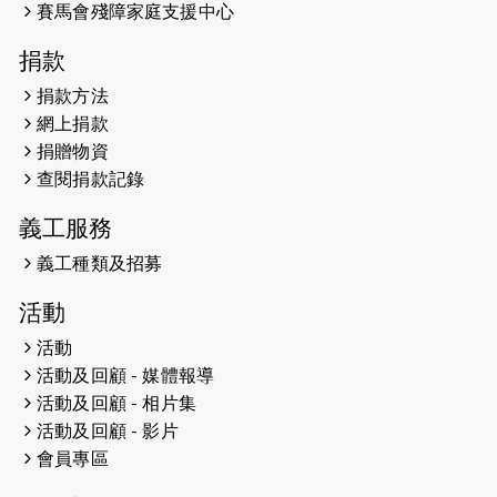
開始）
賽馬會殘障家庭支援中心
2026-04-30
猛龍長跑隊恆常練習 - 4月30日
捐款
（19:00開始）
捐款方法
網上捐款
2026-04-25
【 嘉里x 猛龍 行太平山 】
捐贈物資
2026-04-24
查閱捐款記錄
「猛龍慈善共融音樂夜」
義工服務
2026-04-23
猛龍長跑隊恆常練習 - 4月23日
（19:00開始）
義工種類及招募
2026-04-19
「愛護兒童全城舞動創彩虹」SDG 千
活動
人創世界紀錄
活動
活動及回顧 - 媒體報導
2026-04-16
猛龍長跑隊恆常練習 - 4月16日
（19:00開始）
活動及回顧 - 相片集
活動及回顧 - 影片
2026-04-12
50+閃亮人生先導計劃—第四次慈善賽
會員專區
事----小Q慈善跑及嘉年華活動