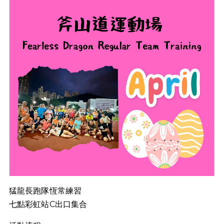
猛龍長跑隊恆常練習
七點彩虹站C出口集合