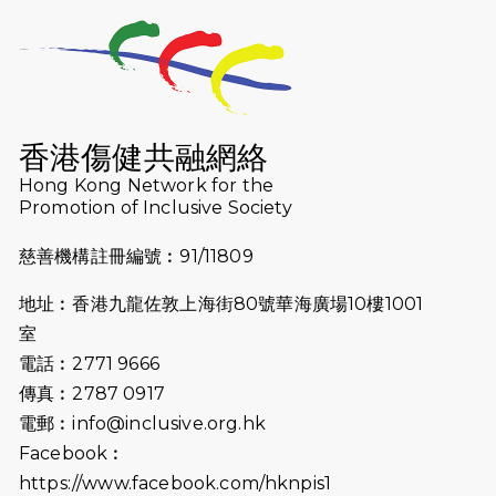
2026-07-23
猛龍長跑隊恆常練習 - 7月23日
（19:00開始）
2026-07-16
猛龍長跑隊恆常練習 - 7月16日
（19:00開始）
香港傷健共融網絡
2026-07-10
【猛龍戈壁118公里分享暨香港傷健共
Hong Kong Network for the
Promotion of Inclusive Society
融網絡15周年晚宴】
慈善機構註冊編號︰91/11809
2026-07-09
猛龍長跑隊恆常練習 - 7月9日（19:00
開始）
地址︰香港九龍佐敦上海街80號華海廣場10樓1001
2026-07-02
猛龍長跑隊恆常練習 - 7月2日（19:00
室
開始）
電話︰2771 9666
傳真︰2787 0917
2026-06-25
猛龍長跑隊恆常練習 - 6月25日
電郵︰
info@inclusive.org.hk
（19:00開始）
Facebook︰
2026-06-18
猛龍長跑隊恆常練習 - 6月18日
https://www.facebook.com/hknpis1