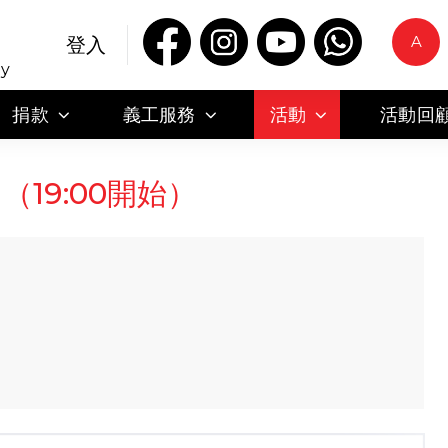
A
登入
ty
捐款
義工服務
活動
活動回
（19:00開始）