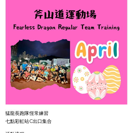
猛龍長跑隊恆常練習
七點彩虹站C出口集合