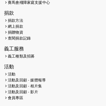
開始）
賽馬會殘障家庭支援中心
2026-04-30
猛龍長跑隊恆常練習 - 4月30日
捐款
（19:00開始）
捐款方法
網上捐款
2026-04-25
【 嘉里x 猛龍 行太平山 】
捐贈物資
2026-04-24
查閱捐款記錄
「猛龍慈善共融音樂夜」
義工服務
2026-04-23
猛龍長跑隊恆常練習 - 4月23日
（19:00開始）
義工種類及招募
2026-04-19
「愛護兒童全城舞動創彩虹」SDG 千
活動
人創世界紀錄
活動
活動及回顧 - 媒體報導
2026-04-16
猛龍長跑隊恆常練習 - 4月16日
（19:00開始）
活動及回顧 - 相片集
活動及回顧 - 影片
2026-04-12
50+閃亮人生先導計劃—第四次慈善賽
會員專區
事----小Q慈善跑及嘉年華活動