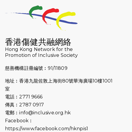
2026-07-23
猛龍長跑隊恆常練習 - 7月23日
（19:00開始）
2026-07-16
猛龍長跑隊恆常練習 - 7月16日
（19:00開始）
香港傷健共融網絡
2026-07-10
【猛龍戈壁118公里分享暨香港傷健共
Hong Kong Network for the
Promotion of Inclusive Society
融網絡15周年晚宴】
慈善機構註冊編號︰91/11809
2026-07-09
猛龍長跑隊恆常練習 - 7月9日（19:00
開始）
地址︰香港九龍佐敦上海街80號華海廣場10樓1001
2026-07-02
猛龍長跑隊恆常練習 - 7月2日（19:00
室
開始）
電話︰2771 9666
傳真︰2787 0917
2026-06-25
猛龍長跑隊恆常練習 - 6月25日
電郵︰
info@inclusive.org.hk
（19:00開始）
Facebook︰
2026-06-18
猛龍長跑隊恆常練習 - 6月18日
https://www.facebook.com/hknpis1