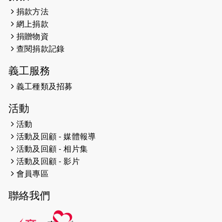
（19:00開始）
捐款方法
網上捐款
2026-04-25
【 嘉里x 猛龍 行太平山 】
捐贈物資
2026-04-24
查閱捐款記錄
「猛龍慈善共融音樂夜」
義工服務
2026-04-23
猛龍長跑隊恆常練習 - 4月23日
（19:00開始）
義工種類及招募
2026-04-19
「愛護兒童全城舞動創彩虹」SDG 千
活動
人創世界紀錄
活動
活動及回顧 - 媒體報導
2026-04-16
猛龍長跑隊恆常練習 - 4月16日
（19:00開始）
活動及回顧 - 相片集
活動及回顧 - 影片
2026-04-12
50+閃亮人生先導計劃—第四次慈善賽
會員專區
事----小Q慈善跑及嘉年華活動
聯絡我們
2026-04-11
Stone越野跑班 -- 香港五峰（滿）