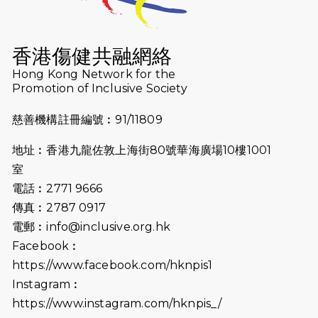
2026-07-16
猛龍長跑隊恆常練習 - 7月16日
（19:00開始）
香港傷健共融網絡
2026-07-10
【猛龍戈壁118公里分享暨香港傷健共
Hong Kong Network for the
Promotion of Inclusive Society
融網絡15周年晚宴】
慈善機構註冊編號︰91/11809
2026-07-09
猛龍長跑隊恆常練習 - 7月9日（19:00
開始）
地址︰香港九龍佐敦上海街80號華海廣場10樓1001
2026-07-02
猛龍長跑隊恆常練習 - 7月2日（19:00
室
開始）
電話︰2771 9666
傳真︰2787 0917
2026-06-25
猛龍長跑隊恆常練習 - 6月25日
電郵︰
info@inclusive.org.hk
（19:00開始）
Facebook︰
2026-06-18
猛龍長跑隊恆常練習 - 6月18日
https://www.facebook.com/hknpis1
（19:00開始）打風取消
Instagram︰
https://www.instagram.com/hknpis_/
2026-06-11
猛龍長跑隊恆常練習 - 6月11日（19:00