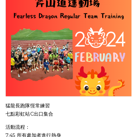
猛龍長跑隊恆常練習
七點彩虹站C出口集合
活動流程：
7:45 所有參加者進行熱身