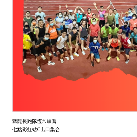
猛龍長跑隊恆常練習
七點彩虹站C出口集合