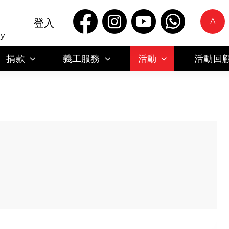
A
登入
ty
捐款
義工服務
活動
活動回