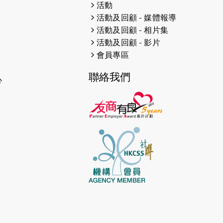
2026-04-30
猛龍長跑隊恆常練習 - 4月30日
活動
（19:00開始）
活動及回顧 - 媒體報導
活動及回顧 - 相片集
2026-04-25
【 嘉里x 猛龍 行太平山 】
活動及回顧 - 影片
會員專區
2026-04-24
「猛龍慈善共融音樂夜」
聯絡我們
2026-04-23
猛龍長跑隊恆常練習 - 4月23日
心
（19:00開始）
2026-04-19
「愛護兒童全城舞動創彩虹」SDG
千人創世界紀錄
2026-04-16
猛龍長跑隊恆常練習 - 4月16日
（19:00開始）
2026-04-12
50+閃亮人生先導計劃—第四次慈善
賽事----小Q慈善跑及嘉年華活動
2026-04-11
Stone越野跑班 -- 香港五峰（滿）