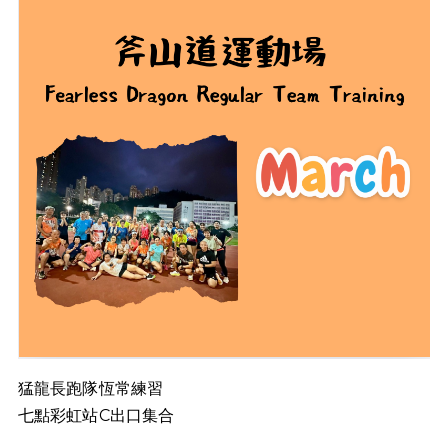
猛龍長跑隊恆常練習
七點彩虹站C出口集合