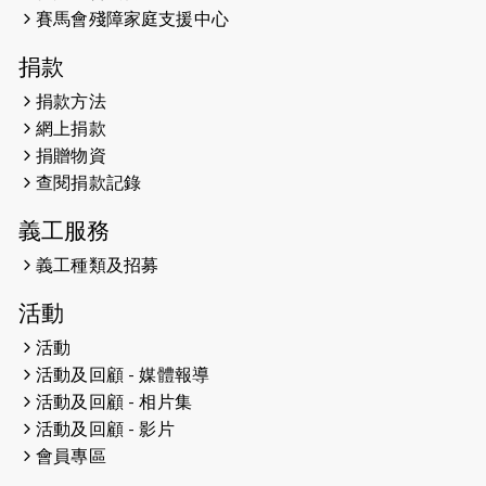
開始）
賽馬會殘障家庭支援中心
2026-04-30
猛龍長跑隊恆常練習 - 4月30日
捐款
（19:00開始）
捐款方法
網上捐款
2026-04-25
【 嘉里x 猛龍 行太平山 】
捐贈物資
2026-04-24
查閱捐款記錄
「猛龍慈善共融音樂夜」
義工服務
2026-04-23
猛龍長跑隊恆常練習 - 4月23日
（19:00開始）
義工種類及招募
2026-04-19
「愛護兒童全城舞動創彩虹」SDG 千
活動
人創世界紀錄
活動
活動及回顧 - 媒體報導
2026-04-16
猛龍長跑隊恆常練習 - 4月16日
（19:00開始）
活動及回顧 - 相片集
活動及回顧 - 影片
2026-04-12
50+閃亮人生先導計劃—第四次慈善賽
會員專區
事----小Q慈善跑及嘉年華活動