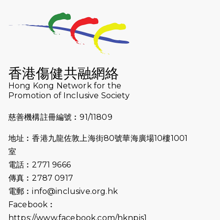
2026-07-23
猛龍長跑隊恆常練習 - 7月23日
（19:00開始）
2026-07-16
猛龍長跑隊恆常練習 - 7月16日
（19:00開始）
香港傷健共融網絡
2026-07-10
【猛龍戈壁118公里分享暨香港傷健共
Hong Kong Network for the
Promotion of Inclusive Society
融網絡15周年晚宴】
慈善機構註冊編號︰91/11809
2026-07-09
猛龍長跑隊恆常練習 - 7月9日（19:00
開始）
地址︰香港九龍佐敦上海街80號華海廣場10樓1001
2026-07-02
猛龍長跑隊恆常練習 - 7月2日（19:00
室
開始）
電話︰2771 9666
傳真︰2787 0917
2026-06-25
猛龍長跑隊恆常練習 - 6月25日
電郵︰
info@inclusive.org.hk
（19:00開始）
Facebook︰
2026-06-18
猛龍長跑隊恆常練習 - 6月18日
https://www.facebook.com/hknpis1