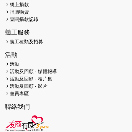
網上捐款
2026-04-25
【 嘉里x 猛龍 行太平山 】
捐贈物資
2026-04-24
查閱捐款記錄
「猛龍慈善共融音樂夜」
義工服務
2026-04-23
猛龍長跑隊恆常練習 - 4月23日
（19:00開始）
義工種類及招募
2026-04-19
「愛護兒童全城舞動創彩虹」SDG 千
活動
人創世界紀錄
活動
活動及回顧 - 媒體報導
2026-04-16
猛龍長跑隊恆常練習 - 4月16日
（19:00開始）
活動及回顧 - 相片集
活動及回顧 - 影片
2026-04-12
50+閃亮人生先導計劃—第四次慈善賽
會員專區
事----小Q慈善跑及嘉年華活動
聯絡我們
2026-04-11
Stone越野跑班 -- 香港五峰（滿）
2026-04-10
太古家＋賞系列：漫步魔術與音樂