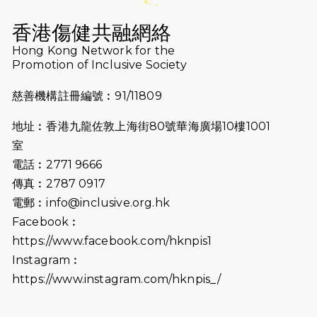
2026-07-16
猛龍長跑隊恆常練習 - 7月16日
（19:00開始）
香港傷健共融網絡
2026-07-10
【猛龍戈壁118公里分享暨香港傷健共
Hong Kong Network for the
Promotion of Inclusive Society
融網絡15周年晚宴】
慈善機構註冊編號︰91/11809
2026-07-09
猛龍長跑隊恆常練習 - 7月9日（19:00
開始）
地址︰香港九龍佐敦上海街80號華海廣場10樓1001
2026-07-02
猛龍長跑隊恆常練習 - 7月2日（19:00
室
開始）
電話︰2771 9666
傳真︰2787 0917
2026-06-25
猛龍長跑隊恆常練習 - 6月25日
電郵︰
info@inclusive.org.hk
（19:00開始）
Facebook︰
2026-06-18
猛龍長跑隊恆常練習 - 6月18日
https://www.facebook.com/hknpis1
（19:00開始）打風取消
Instagram︰
https://www.instagram.com/hknpis_/
2026-06-11
猛龍長跑隊恆常練習 - 6月11日（19:00
開始）