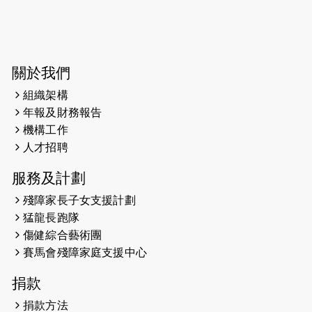
2026-06-04
猛龍長跑隊恆常練習 - 6月4日（19:00
開始）
2026-05-28
猛龍長跑隊恆常練習 - 5月28日
關於我們
（19:00開始）
組織架構
2026-05-22
猛龍戈壁慈善行 2026
年報及財務報告
機構工作
2026-05-21
猛龍長跑隊恆常練習 - 5月21日
人才招聘
（19:00開始）
服務及計劃
2026-05-14
猛龍長跑隊恆常練習 - 5月14日
殘障家長子女支援計劃
（19:00開始）
猛龍長跑隊
2026-05-07
猛龍長跑隊恆常練習 - 5月7日（19:00
傷健綜合藝術團
開始）
賽馬會殘障家庭支援中心
2026-04-30
猛龍長跑隊恆常練習 - 4月30日
捐款
（19:00開始）
捐款方法