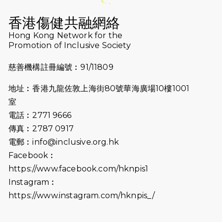
2026-07-16
猛龍長跑隊恆常練習 - 7月16日
（19:00開始）
香港傷健共融網絡
2026-07-10
【猛龍戈壁118公里分享暨香港傷健共
Hong Kong Network for the
Promotion of Inclusive Society
融網絡15周年晚宴】
慈善機構註冊編號︰91/11809
2026-07-09
猛龍長跑隊恆常練習 - 7月9日（19:00
開始）
地址︰香港九龍佐敦上海街80號華海廣場10樓1001
2026-07-02
猛龍長跑隊恆常練習 - 7月2日（19:00
室
開始）
電話︰2771 9666
傳真︰2787 0917
2026-06-25
猛龍長跑隊恆常練習 - 6月25日
電郵︰
info@inclusive.org.hk
（19:00開始）
Facebook︰
2026-06-18
猛龍長跑隊恆常練習 - 6月18日
https://www.facebook.com/hknpis1
（19:00開始）打風取消
Instagram︰
https://www.instagram.com/hknpis_/
2026-06-11
猛龍長跑隊恆常練習 - 6月11日（19:00
開始）