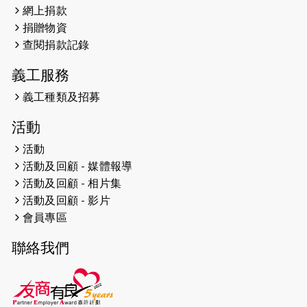
網上捐款
2026-04-25
【 嘉里x 猛龍 行太平山 】
捐贈物資
2026-04-24
查閱捐款記錄
「猛龍慈善共融音樂夜」
義工服務
2026-04-23
猛龍長跑隊恆常練習 - 4月23日
（19:00開始）
義工種類及招募
2026-04-19
「愛護兒童全城舞動創彩虹」SDG 千
活動
人創世界紀錄
活動
活動及回顧 - 媒體報導
2026-04-16
猛龍長跑隊恆常練習 - 4月16日
（19:00開始）
活動及回顧 - 相片集
活動及回顧 - 影片
2026-04-12
50+閃亮人生先導計劃—第四次慈善賽
會員專區
事----小Q慈善跑及嘉年華活動
聯絡我們
2026-04-11
Stone越野跑班 -- 香港五峰（滿）
2026-04-10
太古家＋賞系列：漫步魔術與音樂