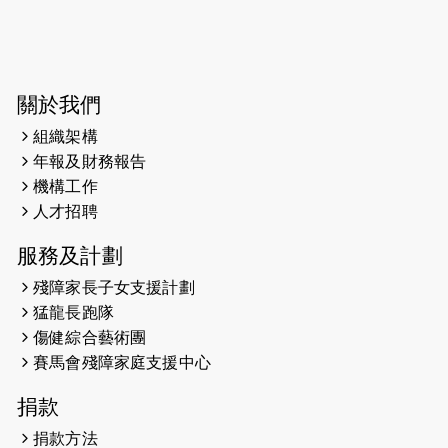
2026-06-04
猛龍長跑隊恆常練習 - 6月4日（19:00
開始）
2026-05-28
猛龍長跑隊恆常練習 - 5月28日
關於我們
（19:00開始）
組織架構
2026-05-22
猛龍戈壁慈善行 2026
年報及財務報告
機構工作
2026-05-21
猛龍長跑隊恆常練習 - 5月21日
人才招聘
（19:00開始）
服務及計劃
2026-05-14
猛龍長跑隊恆常練習 - 5月14日
殘障家長子女支援計劃
（19:00開始）
猛龍長跑隊
2026-05-07
猛龍長跑隊恆常練習 - 5月7日（19:00
傷健綜合藝術團
開始）
賽馬會殘障家庭支援中心
2026-04-30
猛龍長跑隊恆常練習 - 4月30日
捐款
（19:00開始）
捐款方法