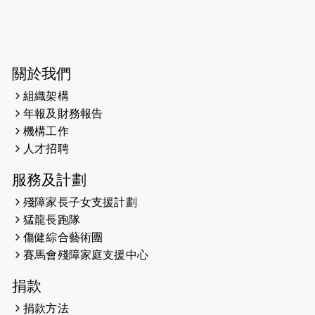
2026-06-04
猛龍長跑隊恆常練習 - 6月4日（19:00
開始）
2026-05-28
猛龍長跑隊恆常練習 - 5月28日
關於我們
（19:00開始）
組織架構
2026-05-22
猛龍戈壁慈善行 2026
年報及財務報告
機構工作
2026-05-21
猛龍長跑隊恆常練習 - 5月21日
人才招聘
（19:00開始）
服務及計劃
2026-05-14
猛龍長跑隊恆常練習 - 5月14日
殘障家長子女支援計劃
（19:00開始）
猛龍長跑隊
2026-05-07
猛龍長跑隊恆常練習 - 5月7日（19:00
傷健綜合藝術團
開始）
賽馬會殘障家庭支援中心
2026-04-30
猛龍長跑隊恆常練習 - 4月30日
捐款
（19:00開始）
捐款方法