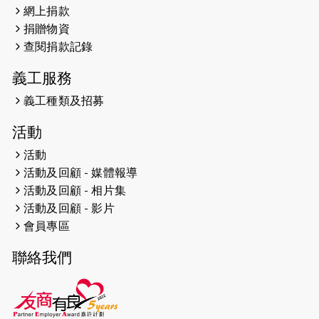
網上捐款
2026-04-25
【 嘉里x 猛龍 行太平山 】
捐贈物資
2026-04-24
查閱捐款記錄
「猛龍慈善共融音樂夜」
義工服務
2026-04-23
猛龍長跑隊恆常練習 - 4月23日
（19:00開始）
義工種類及招募
2026-04-19
「愛護兒童全城舞動創彩虹」SDG 千
活動
人創世界紀錄
活動
活動及回顧 - 媒體報導
2026-04-16
猛龍長跑隊恆常練習 - 4月16日
（19:00開始）
活動及回顧 - 相片集
活動及回顧 - 影片
2026-04-12
50+閃亮人生先導計劃—第四次慈善賽
會員專區
事----小Q慈善跑及嘉年華活動
聯絡我們
2026-04-11
Stone越野跑班 -- 香港五峰（滿）
2026-04-10
太古家＋賞系列：漫步魔術與音樂