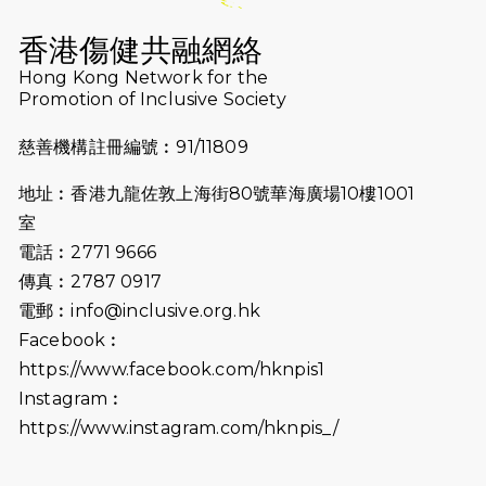
2026-07-16
猛龍長跑隊恆常練習 - 7月16日
（19:00開始）
香港傷健共融網絡
2026-07-10
【猛龍戈壁118公里分享暨香港傷健共
Hong Kong Network for the
Promotion of Inclusive Society
融網絡15周年晚宴】
慈善機構註冊編號︰91/11809
2026-07-09
猛龍長跑隊恆常練習 - 7月9日（19:00
開始）
地址︰香港九龍佐敦上海街80號華海廣場10樓1001
2026-07-02
猛龍長跑隊恆常練習 - 7月2日（19:00
室
開始）
電話︰2771 9666
傳真︰2787 0917
2026-06-25
猛龍長跑隊恆常練習 - 6月25日
電郵︰
info@inclusive.org.hk
（19:00開始）
Facebook︰
2026-06-18
猛龍長跑隊恆常練習 - 6月18日
https://www.facebook.com/hknpis1
（19:00開始）打風取消
Instagram︰
https://www.instagram.com/hknpis_/
2026-06-11
猛龍長跑隊恆常練習 - 6月11日（19:00
開始）