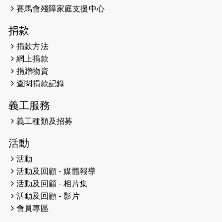
開始）
賽馬會殘障家庭支援中心
2026-04-30
猛龍長跑隊恆常練習 - 4月30日
捐款
（19:00開始）
捐款方法
網上捐款
2026-04-25
【 嘉里x 猛龍 行太平山 】
捐贈物資
2026-04-24
查閱捐款記錄
「猛龍慈善共融音樂夜」
義工服務
2026-04-23
猛龍長跑隊恆常練習 - 4月23日
（19:00開始）
義工種類及招募
2026-04-19
「愛護兒童全城舞動創彩虹」SDG 千
活動
人創世界紀錄
活動
活動及回顧 - 媒體報導
2026-04-16
猛龍長跑隊恆常練習 - 4月16日
（19:00開始）
活動及回顧 - 相片集
活動及回顧 - 影片
2026-04-12
50+閃亮人生先導計劃—第四次慈善賽
會員專區
事----小Q慈善跑及嘉年華活動