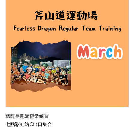
猛龍長跑隊恆常練習
七點彩虹站C出口集合