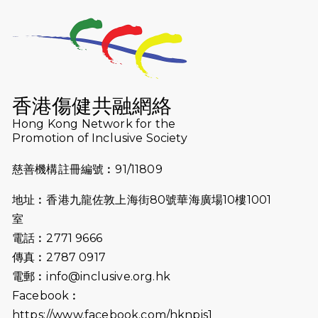
2026-07-23
猛龍長跑隊恆常練習 - 7月23日
（19:00開始）
2026-07-16
猛龍長跑隊恆常練習 - 7月16日
（19:00開始）
香港傷健共融網絡
2026-07-10
【猛龍戈壁118公里分享暨香港傷健共
Hong Kong Network for the
Promotion of Inclusive Society
融網絡15周年晚宴】
慈善機構註冊編號︰91/11809
2026-07-09
猛龍長跑隊恆常練習 - 7月9日（19:00
開始）
地址︰香港九龍佐敦上海街80號華海廣場10樓1001
2026-07-02
猛龍長跑隊恆常練習 - 7月2日（19:00
室
開始）
電話︰2771 9666
傳真︰2787 0917
2026-06-25
猛龍長跑隊恆常練習 - 6月25日
電郵︰
info@inclusive.org.hk
（19:00開始）
Facebook︰
2026-06-18
猛龍長跑隊恆常練習 - 6月18日
https://www.facebook.com/hknpis1