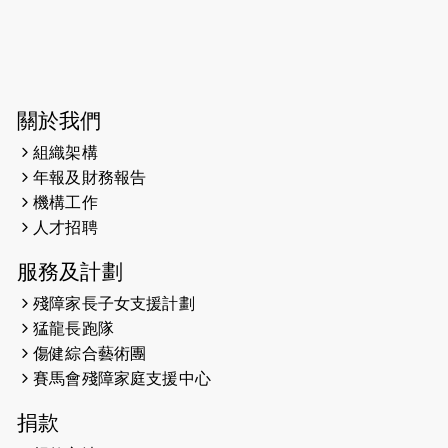
2026-06-04
猛龍長跑隊恆常練習 - 6月4日（19:00
開始）
2026-05-28
猛龍長跑隊恆常練習 - 5月28日
關於我們
（19:00開始）
組織架構
2026-05-22
猛龍戈壁慈善行 2026
年報及財務報告
機構工作
2026-05-21
猛龍長跑隊恆常練習 - 5月21日
人才招聘
（19:00開始）
服務及計劃
2026-05-14
猛龍長跑隊恆常練習 - 5月14日
殘障家長子女支援計劃
（19:00開始）
猛龍長跑隊
2026-05-07
猛龍長跑隊恆常練習 - 5月7日（19:00
傷健綜合藝術團
開始）
賽馬會殘障家庭支援中心
2026-04-30
猛龍長跑隊恆常練習 - 4月30日
捐款
（19:00開始）