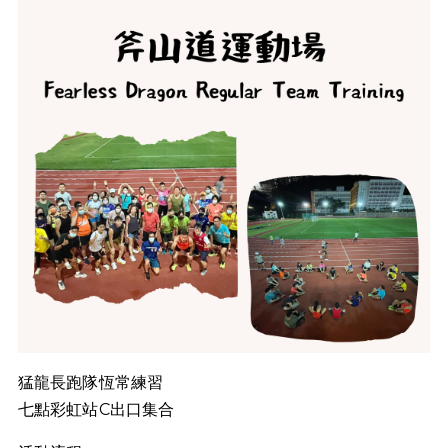
猛龍長跑隊恆常練習
七點彩虹站C出口集合