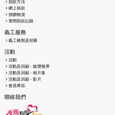
捐款方法
網上捐款
2026-04-25
【 嘉里x 猛龍 行太平山 】
捐贈物資
2026-04-24
查閱捐款記錄
「猛龍慈善共融音樂夜」
義工服務
2026-04-23
猛龍長跑隊恆常練習 - 4月23日
（19:00開始）
義工種類及招募
2026-04-19
「愛護兒童全城舞動創彩虹」SDG 千
活動
人創世界紀錄
活動
活動及回顧 - 媒體報導
2026-04-16
猛龍長跑隊恆常練習 - 4月16日
（19:00開始）
活動及回顧 - 相片集
活動及回顧 - 影片
2026-04-12
50+閃亮人生先導計劃—第四次慈善賽
會員專區
事----小Q慈善跑及嘉年華活動
聯絡我們
2026-04-11
Stone越野跑班 -- 香港五峰（滿）
2026-04-10
太古家＋賞系列：漫步魔術與音樂