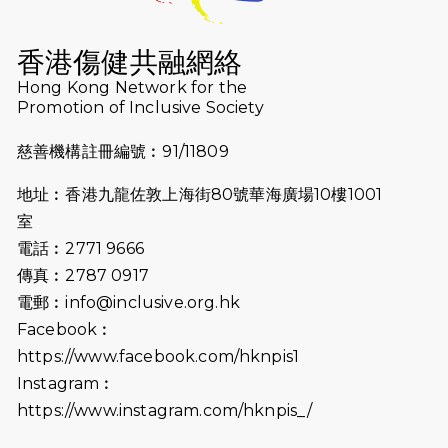
2026-07-16
猛龍長跑隊恆常練習 - 7月16日
（19:00開始）
香港傷健共融網絡
2026-07-10
【猛龍戈壁118公里分享暨香港傷健共
Hong Kong Network for the
Promotion of Inclusive Society
融網絡15周年晚宴】
慈善機構註冊編號︰91/11809
2026-07-09
猛龍長跑隊恆常練習 - 7月9日（19:00
開始）
地址︰香港九龍佐敦上海街80號華海廣場10樓1001
2026-07-02
猛龍長跑隊恆常練習 - 7月2日（19:00
室
開始）
電話︰2771 9666
傳真︰2787 0917
2026-06-25
猛龍長跑隊恆常練習 - 6月25日
電郵︰
info@inclusive.org.hk
（19:00開始）
Facebook︰
2026-06-18
猛龍長跑隊恆常練習 - 6月18日
https://www.facebook.com/hknpis1
（19:00開始）打風取消
Instagram︰
https://www.instagram.com/hknpis_/
2026-06-11
猛龍長跑隊恆常練習 - 6月11日（19:00
開始）