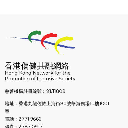
2026-07-30
猛龍長跑隊恆常練習 - 7月30日
（19:00開始）
2026-07-25
世界肝炎日 - 免費乙肝快測活動
2026-07-23
猛龍長跑隊恆常練習 - 7月23日
（19:00開始）
2026-07-16
猛龍長跑隊恆常練習 - 7月16日
（19:00開始）
香港傷健共融網絡
2026-07-10
【猛龍戈壁118公里分享暨香港傷健共
Hong Kong Network for the
Promotion of Inclusive Society
融網絡15周年晚宴】
慈善機構註冊編號︰91/11809
2026-07-09
猛龍長跑隊恆常練習 - 7月9日（19:00
開始）
地址︰香港九龍佐敦上海街80號華海廣場10樓1001
2026-07-02
猛龍長跑隊恆常練習 - 7月2日（19:00
室
開始）
電話︰2771 9666
傳真︰2787 0917