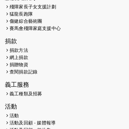
2026-05-14
猛龍長跑隊恆常練習 - 5月14日
殘障家長子女支援計劃
（19:00開始）
猛龍長跑隊
2026-05-07
猛龍長跑隊恆常練習 - 5月7日（19:00
傷健綜合藝術團
開始）
賽馬會殘障家庭支援中心
2026-04-30
猛龍長跑隊恆常練習 - 4月30日
捐款
（19:00開始）
捐款方法
網上捐款
2026-04-25
【 嘉里x 猛龍 行太平山 】
捐贈物資
2026-04-24
查閱捐款記錄
「猛龍慈善共融音樂夜」
義工服務
2026-04-23
猛龍長跑隊恆常練習 - 4月23日
（19:00開始）
義工種類及招募
2026-04-19
「愛護兒童全城舞動創彩虹」SDG 千
活動
人創世界紀錄
活動
活動及回顧 - 媒體報導
2026-04-16
猛龍長跑隊恆常練習 - 4月16日