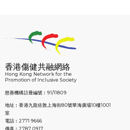
2026-07-30
猛龍長跑隊恆常練習 - 7月30日
（19:00開始）
2026-07-25
世界肝炎日 - 免費乙肝快測活動
2026-07-23
猛龍長跑隊恆常練習 - 7月23日
（19:00開始）
2026-07-16
猛龍長跑隊恆常練習 - 7月16日
（19:00開始）
香港傷健共融網絡
2026-07-10
【猛龍戈壁118公里分享暨香港傷健共
Hong Kong Network for the
Promotion of Inclusive Society
融網絡15周年晚宴】
慈善機構註冊編號︰91/11809
2026-07-09
猛龍長跑隊恆常練習 - 7月9日（19:00
開始）
地址︰香港九龍佐敦上海街80號華海廣場10樓1001
2026-07-02
猛龍長跑隊恆常練習 - 7月2日（19:00
室
開始）
電話︰2771 9666
傳真︰2787 0917