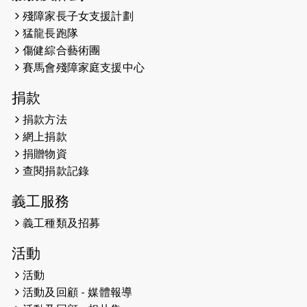
2026-05-14
猛龍長跑隊恆常練習 - 5月14日
殘障家長子女支援計劃
（19:00開始）
猛龍長跑隊
2026-05-07
猛龍長跑隊恆常練習 - 5月7日（19:00
傷健綜合藝術團
開始）
賽馬會殘障家庭支援中心
2026-04-30
猛龍長跑隊恆常練習 - 4月30日
捐款
（19:00開始）
捐款方法
網上捐款
2026-04-25
【 嘉里x 猛龍 行太平山 】
捐贈物資
2026-04-24
查閱捐款記錄
「猛龍慈善共融音樂夜」
義工服務
2026-04-23
猛龍長跑隊恆常練習 - 4月23日
（19:00開始）
義工種類及招募
2026-04-19
「愛護兒童全城舞動創彩虹」SDG 千
活動
人創世界紀錄
活動
活動及回顧 - 媒體報導
2026-04-16
猛龍長跑隊恆常練習 - 4月16日