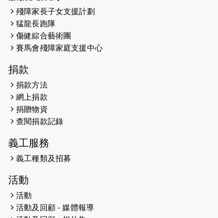
2026-05-14
猛龍長跑隊恆常練習 - 5月14日
殘障家長子女支援計劃
（19:00開始）
猛龍長跑隊
2026-05-07
猛龍長跑隊恆常練習 - 5月7日（19:00
傷健綜合藝術團
開始）
賽馬會殘障家庭支援中心
2026-04-30
猛龍長跑隊恆常練習 - 4月30日
捐款
（19:00開始）
捐款方法
網上捐款
2026-04-25
【 嘉里x 猛龍 行太平山 】
捐贈物資
2026-04-24
查閱捐款記錄
「猛龍慈善共融音樂夜」
義工服務
2026-04-23
猛龍長跑隊恆常練習 - 4月23日
（19:00開始）
義工種類及招募
2026-04-19
「愛護兒童全城舞動創彩虹」SDG 千
活動
人創世界紀錄
活動
活動及回顧 - 媒體報導
2026-04-16
猛龍長跑隊恆常練習 - 4月16日