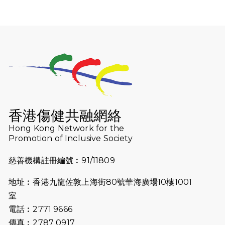
2026-07-30
猛龍長跑隊恆常練習 - 7月30日
（19:00開始）
2026-07-25
世界肝炎日 - 免費乙肝快測活動
2026-07-23
猛龍長跑隊恆常練習 - 7月23日
（19:00開始）
2026-07-16
猛龍長跑隊恆常練習 - 7月16日
（19:00開始）
香港傷健共融網絡
2026-07-10
【猛龍戈壁118公里分享暨香港傷健共
Hong Kong Network for the
Promotion of Inclusive Society
融網絡15周年晚宴】
慈善機構註冊編號︰91/11809
2026-07-09
猛龍長跑隊恆常練習 - 7月9日（19:00
開始）
地址︰香港九龍佐敦上海街80號華海廣場10樓1001
2026-07-02
猛龍長跑隊恆常練習 - 7月2日（19:00
室
開始）
電話︰2771 9666
傳真︰2787 0917