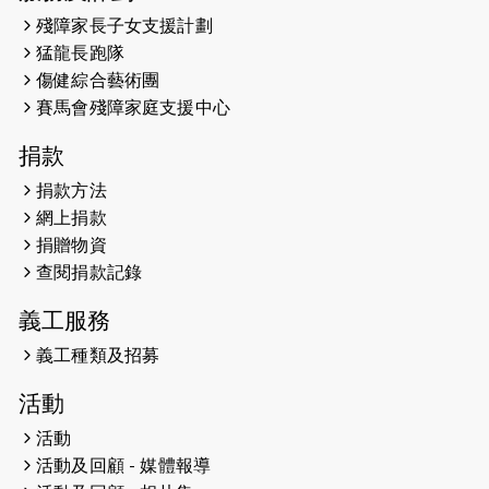
2026-05-14
猛龍長跑隊恆常練習 - 5月14日
殘障家長子女支援計劃
（19:00開始）
猛龍長跑隊
2026-05-07
猛龍長跑隊恆常練習 - 5月7日（19:00
傷健綜合藝術團
開始）
賽馬會殘障家庭支援中心
2026-04-30
猛龍長跑隊恆常練習 - 4月30日
捐款
（19:00開始）
捐款方法
網上捐款
2026-04-25
【 嘉里x 猛龍 行太平山 】
捐贈物資
2026-04-24
查閱捐款記錄
「猛龍慈善共融音樂夜」
義工服務
2026-04-23
猛龍長跑隊恆常練習 - 4月23日
（19:00開始）
義工種類及招募
2026-04-19
「愛護兒童全城舞動創彩虹」SDG 千
活動
人創世界紀錄
活動
活動及回顧 - 媒體報導
2026-04-16
猛龍長跑隊恆常練習 - 4月16日