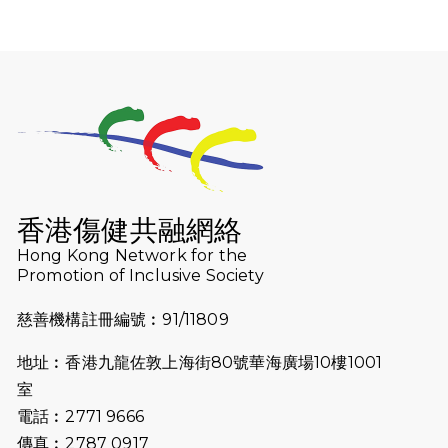
2026-07-30
猛龍長跑隊恆常練習 - 7月30日
（19:00開始）
2026-07-25
世界肝炎日 - 免費乙肝快測活動
2026-07-23
猛龍長跑隊恆常練習 - 7月23日
（19:00開始）
2026-07-16
猛龍長跑隊恆常練習 - 7月16日
（19:00開始）
香港傷健共融網絡
2026-07-10
【猛龍戈壁118公里分享暨香港傷健共
Hong Kong Network for the
Promotion of Inclusive Society
融網絡15周年晚宴】
慈善機構註冊編號︰91/11809
2026-07-09
猛龍長跑隊恆常練習 - 7月9日（19:00
開始）
地址︰香港九龍佐敦上海街80號華海廣場10樓1001
2026-07-02
猛龍長跑隊恆常練習 - 7月2日（19:00
室
開始）
電話︰2771 9666
傳真︰2787 0917