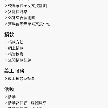
2026-05-14
猛龍長跑隊恆常練習 - 5月14日
殘障家長子女支援計劃
（19:00開始）
猛龍長跑隊
2026-05-07
猛龍長跑隊恆常練習 - 5月7日（19:00
傷健綜合藝術團
開始）
賽馬會殘障家庭支援中心
2026-04-30
猛龍長跑隊恆常練習 - 4月30日
捐款
（19:00開始）
捐款方法
網上捐款
2026-04-25
【 嘉里x 猛龍 行太平山 】
捐贈物資
2026-04-24
查閱捐款記錄
「猛龍慈善共融音樂夜」
義工服務
2026-04-23
猛龍長跑隊恆常練習 - 4月23日
（19:00開始）
義工種類及招募
2026-04-19
「愛護兒童全城舞動創彩虹」SDG 千
活動
人創世界紀錄
活動
活動及回顧 - 媒體報導
2026-04-16
猛龍長跑隊恆常練習 - 4月16日