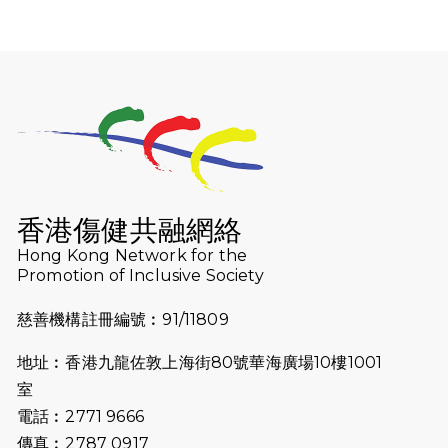
2026-07-30
猛龍長跑隊恆常練習 - 7月30日
（19:00開始）
2026-07-25
世界肝炎日 - 免費乙肝快測活動
2026-07-23
猛龍長跑隊恆常練習 - 7月23日
（19:00開始）
2026-07-16
猛龍長跑隊恆常練習 - 7月16日
（19:00開始）
香港傷健共融網絡
2026-07-10
【猛龍戈壁118公里分享暨香港傷健共
Hong Kong Network for the
Promotion of Inclusive Society
融網絡15周年晚宴】
慈善機構註冊編號︰91/11809
2026-07-09
猛龍長跑隊恆常練習 - 7月9日（19:00
開始）
地址︰香港九龍佐敦上海街80號華海廣場10樓1001
2026-07-02
猛龍長跑隊恆常練習 - 7月2日（19:00
室
開始）
電話︰2771 9666
傳真︰2787 0917