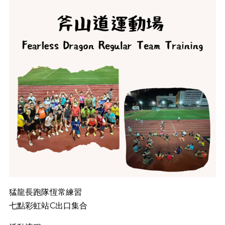
猛龍長跑隊恆常練習
七點彩虹站C出口集合