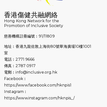
2026-07-16
猛龍長跑隊恆常練習 - 7月16日
（19:00開始）
香港傷健共融網絡
2026-07-10
【猛龍戈壁118公里分享暨香港傷健共
Hong Kong Network for the
Promotion of Inclusive Society
融網絡15周年晚宴】
慈善機構註冊編號︰91/11809
2026-07-09
猛龍長跑隊恆常練習 - 7月9日（19:00
開始）
地址︰香港九龍佐敦上海街80號華海廣場10樓1001
2026-07-02
猛龍長跑隊恆常練習 - 7月2日（19:00
室
開始）
電話︰2771 9666
傳真︰2787 0917
2026-06-25
猛龍長跑隊恆常練習 - 6月25日
電郵︰
info@inclusive.org.hk
（19:00開始）
Facebook︰
2026-06-18
猛龍長跑隊恆常練習 - 6月18日
https://www.facebook.com/hknpis1
（19:00開始）打風取消
Instagram︰
https://www.instagram.com/hknpis_/
2026-06-11
猛龍長跑隊恆常練習 - 6月11日（19:00
開始）