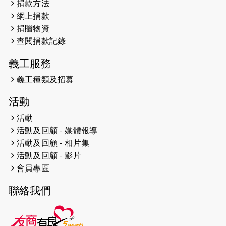
捐款方法
網上捐款
2026-04-25
【 嘉里x 猛龍 行太平山 】
捐贈物資
2026-04-24
查閱捐款記錄
「猛龍慈善共融音樂夜」
義工服務
2026-04-23
猛龍長跑隊恆常練習 - 4月23日
（19:00開始）
義工種類及招募
2026-04-19
「愛護兒童全城舞動創彩虹」SDG 千
活動
人創世界紀錄
活動
活動及回顧 - 媒體報導
2026-04-16
猛龍長跑隊恆常練習 - 4月16日
（19:00開始）
活動及回顧 - 相片集
活動及回顧 - 影片
2026-04-12
50+閃亮人生先導計劃—第四次慈善賽
會員專區
事----小Q慈善跑及嘉年華活動
聯絡我們
2026-04-11
Stone越野跑班 -- 香港五峰（滿）
2026-04-10
太古家＋賞系列：漫步魔術與音樂