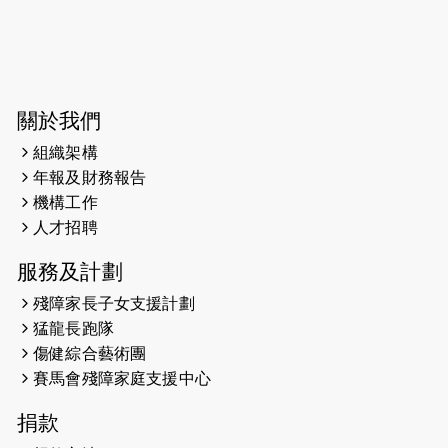
2026-06-04
猛龍長跑隊恆常練習 - 6月4日（19:00
開始）
2026-05-28
猛龍長跑隊恆常練習 - 5月28日
關於我們
（19:00開始）
組織架構
2026-05-22
猛龍戈壁慈善行 2026
年報及財務報告
機構工作
2026-05-21
猛龍長跑隊恆常練習 - 5月21日
人才招聘
（19:00開始）
服務及計劃
2026-05-14
猛龍長跑隊恆常練習 - 5月14日
殘障家長子女支援計劃
（19:00開始）
猛龍長跑隊
2026-05-07
猛龍長跑隊恆常練習 - 5月7日（19:00
傷健綜合藝術團
開始）
賽馬會殘障家庭支援中心
2026-04-30
猛龍長跑隊恆常練習 - 4月30日
捐款
（19:00開始）