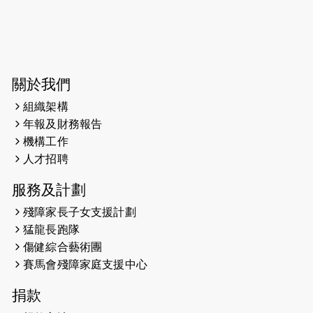
2026-06-04
猛龍長跑隊恆常練習 - 6月4日（19:00
開始）
2026-05-28
猛龍長跑隊恆常練習 - 5月28日
關於我們
（19:00開始）
組織架構
2026-05-22
猛龍戈壁慈善行 2026
年報及財務報告
機構工作
2026-05-21
猛龍長跑隊恆常練習 - 5月21日
人才招聘
（19:00開始）
服務及計劃
2026-05-14
猛龍長跑隊恆常練習 - 5月14日
殘障家長子女支援計劃
（19:00開始）
猛龍長跑隊
2026-05-07
猛龍長跑隊恆常練習 - 5月7日（19:00
傷健綜合藝術團
開始）
賽馬會殘障家庭支援中心
2026-04-30
猛龍長跑隊恆常練習 - 4月30日
捐款
（19:00開始）