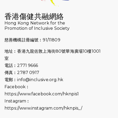
2026-07-16
猛龍長跑隊恆常練習 - 7月16日
（19:00開始）
香港傷健共融網絡
2026-07-10
【猛龍戈壁118公里分享暨香港傷健共
Hong Kong Network for the
Promotion of Inclusive Society
融網絡15周年晚宴】
慈善機構註冊編號︰91/11809
2026-07-09
猛龍長跑隊恆常練習 - 7月9日（19:00
開始）
地址︰香港九龍佐敦上海街80號華海廣場10樓1001
2026-07-02
猛龍長跑隊恆常練習 - 7月2日（19:00
室
開始）
電話︰2771 9666
傳真︰2787 0917
2026-06-25
猛龍長跑隊恆常練習 - 6月25日
電郵︰
info@inclusive.org.hk
（19:00開始）
Facebook︰
2026-06-18
猛龍長跑隊恆常練習 - 6月18日
https://www.facebook.com/hknpis1
（19:00開始）打風取消
Instagram︰
https://www.instagram.com/hknpis_/
2026-06-11
猛龍長跑隊恆常練習 - 6月11日（19:00
開始）