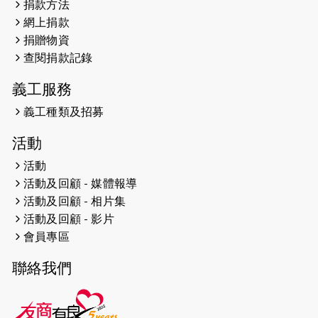
捐款方法
網上捐款
2026-04-25
【 嘉里x 猛龍 行太平山 】
捐贈物資
2026-04-24
查閱捐款記錄
「猛龍慈善共融音樂夜」
義工服務
2026-04-23
猛龍長跑隊恆常練習 - 4月23日
（19:00開始）
義工種類及招募
2026-04-19
「愛護兒童全城舞動創彩虹」SDG 千
活動
人創世界紀錄
活動
活動及回顧 - 媒體報導
2026-04-16
猛龍長跑隊恆常練習 - 4月16日
（19:00開始）
活動及回顧 - 相片集
活動及回顧 - 影片
2026-04-12
50+閃亮人生先導計劃—第四次慈善賽
會員專區
事----小Q慈善跑及嘉年華活動
聯絡我們
2026-04-11
Stone越野跑班 -- 香港五峰（滿）
2026-04-10
太古家＋賞系列：漫步魔術與音樂