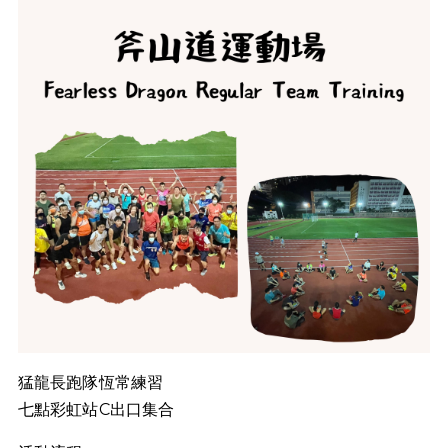
猛龍長跑隊恆常練習
七點彩虹站C出口集合