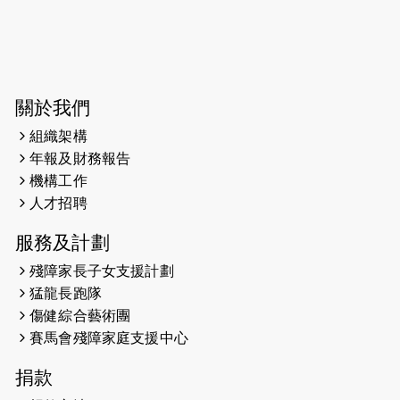
2026-06-04
猛龍長跑隊恆常練習 - 6月4日（19:00
開始）
2026-05-28
猛龍長跑隊恆常練習 - 5月28日
關於我們
（19:00開始）
組織架構
2026-05-22
猛龍戈壁慈善行 2026
年報及財務報告
機構工作
2026-05-21
猛龍長跑隊恆常練習 - 5月21日
人才招聘
（19:00開始）
服務及計劃
2026-05-14
猛龍長跑隊恆常練習 - 5月14日
殘障家長子女支援計劃
（19:00開始）
猛龍長跑隊
2026-05-07
猛龍長跑隊恆常練習 - 5月7日（19:00
傷健綜合藝術團
開始）
賽馬會殘障家庭支援中心
2026-04-30
猛龍長跑隊恆常練習 - 4月30日
捐款
（19:00開始）