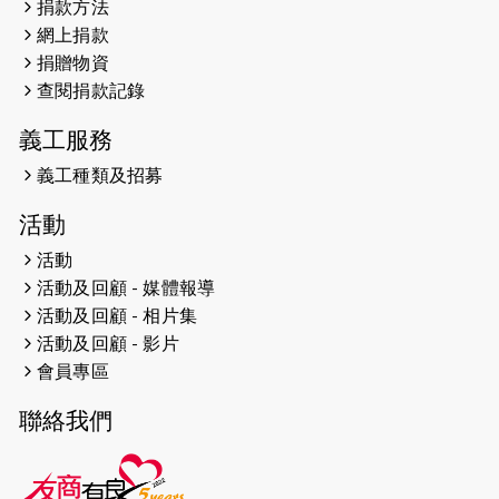
捐款方法
網上捐款
2026-04-25
【 嘉里x 猛龍 行太平山 】
捐贈物資
2026-04-24
查閱捐款記錄
「猛龍慈善共融音樂夜」
義工服務
2026-04-23
猛龍長跑隊恆常練習 - 4月23日
（19:00開始）
義工種類及招募
2026-04-19
「愛護兒童全城舞動創彩虹」SDG 千
活動
人創世界紀錄
活動
活動及回顧 - 媒體報導
2026-04-16
猛龍長跑隊恆常練習 - 4月16日
（19:00開始）
活動及回顧 - 相片集
活動及回顧 - 影片
2026-04-12
50+閃亮人生先導計劃—第四次慈善賽
會員專區
事----小Q慈善跑及嘉年華活動
聯絡我們
2026-04-11
Stone越野跑班 -- 香港五峰（滿）
2026-04-10
太古家＋賞系列：漫步魔術與音樂