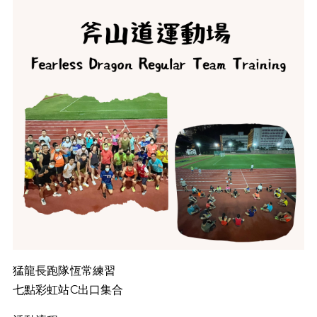
猛龍長跑隊恆常練習
七點彩虹站C出口集合