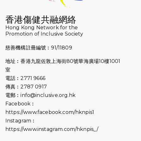
2026-07-16
猛龍長跑隊恆常練習 - 7月16日
（19:00開始）
香港傷健共融網絡
2026-07-10
【猛龍戈壁118公里分享暨香港傷健共
Hong Kong Network for the
Promotion of Inclusive Society
融網絡15周年晚宴】
慈善機構註冊編號︰91/11809
2026-07-09
猛龍長跑隊恆常練習 - 7月9日（19:00
開始）
地址︰香港九龍佐敦上海街80號華海廣場10樓1001
2026-07-02
猛龍長跑隊恆常練習 - 7月2日（19:00
室
開始）
電話︰2771 9666
傳真︰2787 0917
2026-06-25
猛龍長跑隊恆常練習 - 6月25日
電郵︰
info@inclusive.org.hk
（19:00開始）
Facebook︰
2026-06-18
猛龍長跑隊恆常練習 - 6月18日
https://www.facebook.com/hknpis1
（19:00開始）打風取消
Instagram︰
https://www.instagram.com/hknpis_/
2026-06-11
猛龍長跑隊恆常練習 - 6月11日（19:00
開始）